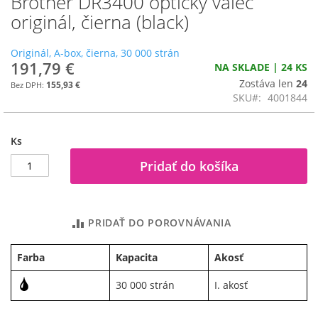
Brother DR3400 optický valec
na
originál, čierna (black)
začiatok
galérie
Originál, A-box, čierna, 30 000 strán
obrázkov
191,79 €
NA SKLADE | 24 KS
Zostáva len
24
155,93 €
SKU
4001844
Ks
Pridať do košíka
PRIDAŤ DO POROVNÁVANIA
Farba
Kapacita
Akosť
30 000 strán
I. akosť