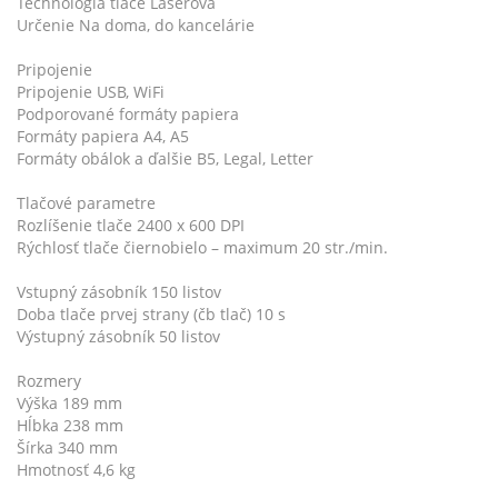
Technológia tlače Laserová
Určenie Na doma, do kancelárie
Pripojenie
Pripojenie USB, WiFi
Podporované formáty papiera
Formáty papiera A4, A5
Formáty obálok a ďalšie B5, Legal, Letter
Tlačové parametre
Rozlíšenie tlače 2400 x 600 DPI
Rýchlosť tlače čiernobielo – maximum 20 str./min.
Vstupný zásobník 150 listov
Doba tlače prvej strany (čb tlač) 10 s
Výstupný zásobník 50 listov
Rozmery
Výška 189 mm
Hĺbka 238 mm
Šírka 340 mm
Hmotnosť 4,6 kg