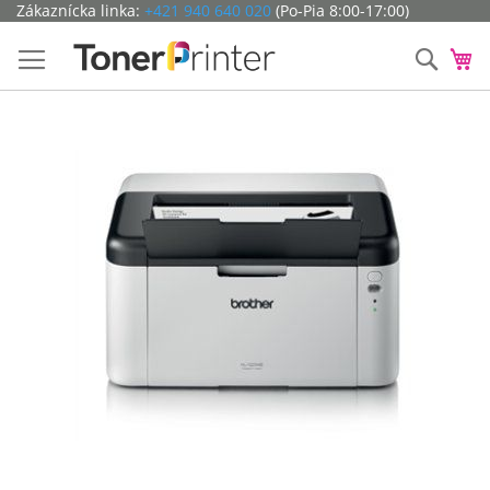
Preskočiť
Zákaznícka linka:
+421 940 640 020
(Po-Pia 8:00-17:00)
na
obsah
Hľada
Mô
Preskočiť
na
koniec
galérie
obrázkov