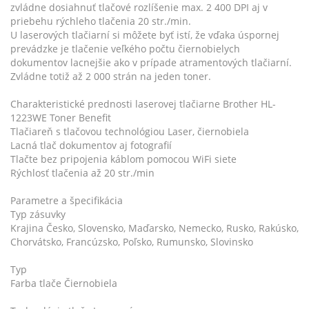
zvládne dosiahnuť tlačové rozlíšenie max. 2 400 DPI aj v
priebehu rýchleho tlačenia 20 str./min.
U laserových tlačiarní si môžete byť istí, že vďaka úspornej
prevádzke je tlačenie veľkého počtu čiernobielych
dokumentov lacnejšie ako v prípade atramentových tlačiarní.
Zvládne totiž až 2 000 strán na jeden toner.
Charakteristické prednosti laserovej tlačiarne Brother HL-
1223WE Toner Benefit
Tlačiareň s tlačovou technológiou Laser, čiernobiela
Lacná tlač dokumentov aj fotografií
Tlačte bez pripojenia káblom pomocou WiFi siete
Rýchlosť tlačenia až 20 str./min
Parametre a špecifikácia
Typ zásuvky
Krajina Česko, Slovensko, Maďarsko, Nemecko, Rusko, Rakúsko,
Chorvátsko, Francúzsko, Poľsko, Rumunsko, Slovinsko
Typ
Farba tlače Čiernobiela