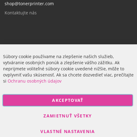
shop@tonerprinter.com
Kontaktujte nás
Firma
Súbory cookie používame na zlepšenie našich služieb,
vytváranie osobných ponúk a zlepšenie vášho zážitku. Ak
O nás
neprijmete voliteľné súbory cookie uvedené nižšie, môže to
ovplyvniť vašu skúsenosť. Ak sa chcete dozvedieť viac, prečítajte
si
Ochranu osobných údajov
P
AKCEPTOVAŤ
r
i
Odoberať
h
ZAMIETNUŤ VŠETKY
l
á
VLASTNÉ NASTAVENIA
s