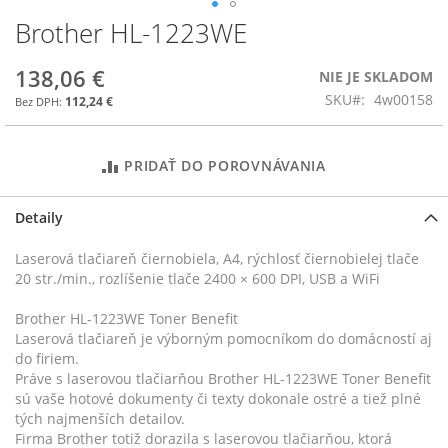
Brother HL-1223WE
Preskočiť
na
začiatok
138,06 €
NIE JE SKLADOM
galérie
SKU
4w00158
112,24 €
obrázkov
PRIDAŤ DO POROVNÁVANIA
Detaily
Laserová tlačiareň čiernobiela, A4, rýchlosť čiernobielej tlače
20 str./min., rozlíšenie tlače 2400 × 600 DPI, USB a WiFi
Brother HL-1223WE Toner Benefit
Laserová tlačiareň je výborným pomocníkom do domácností aj
do firiem.
Práve s laserovou tlačiarňou Brother HL-1223WE Toner Benefit
sú vaše hotové dokumenty či texty dokonale ostré a tiež plné
tých najmenších detailov.
Firma Brother totiž dorazila s laserovou tlačiarňou, ktorá