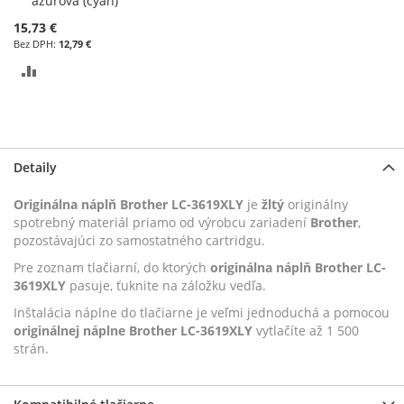
azúrová (cyan)
košíka
15,73 €
12,79 €
PRIDAŤ
DO
POROVNÁVANIA
Detaily
Originálna náplň Brother LC-3619XLY
je
žltý
originálny
spotrebný materiál priamo od výrobcu zariadení
Brother
,
pozostávajúci zo samostatného cartridgu.
Pre zoznam tlačiarní, do ktorých
originálna náplň Brother LC-
3619XLY
pasuje, ťuknite na záložku vedľa.
Inštalácia náplne do tlačiarne je veľmi jednoduchá a pomocou
originálnej náplne Brother LC-3619XLY
vytlačíte až 1 500
strán.