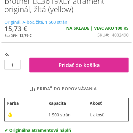
Brother LC3619XLY atrament
na
originál, žltá (yellow)
začiatok
galérie
Originál, A-box, žltá, 1 500 strán
obrázkov
15,73 €
NA SKLADE | VIAC AKO 100 KS
SKU
4002490
12,79 €
Ks
Pridať do košíka
PRIDAŤ DO POROVNÁVANIA
Farba
Kapacita
Akosť
1 500 strán
I. akosť
✔ Originálna atramentová náplň