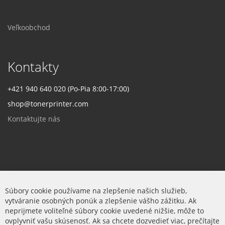
Veľkoobchod
Kontakty
+421 940 640 020 (Po-Pia 8:00-17:00)
shop@tonerprinter.com
Kontaktujte nás
Firma
Súbory cookie používame na zlepšenie našich služieb,
vytváranie osobných ponúk a zlepšenie vášho zážitku. Ak
O nás
neprijmete voliteľné súbory cookie uvedené nižšie, môže to
ovplyvniť vašu skúsenosť. Ak sa chcete dozvedieť viac, prečítajte