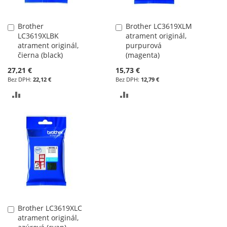
Brother
Brother LC3619XLM
Pridať
Pridať
LC3619XLBK
atrament originál,
do
do
atrament originál,
purpurová
košíka
košíka
čierna (black)
(magenta)
27,21 €
15,73 €
22,12 €
12,79 €
PRIDAŤ
PRIDAŤ
DO
DO
POROVNÁVANIA
POROVNÁVANIA
Brother LC3619XLC
Pridať
atrament originál,
do