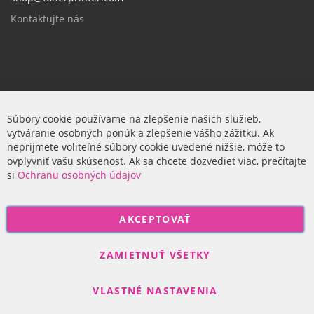
Kontaktujte nás
Firma
Súbory cookie používame na zlepšenie našich služieb,
vytváranie osobných ponúk a zlepšenie vášho zážitku. Ak
O nás
neprijmete voliteľné súbory cookie uvedené nižšie, môže to
ovplyvniť vašu skúsenosť. Ak sa chcete dozvedieť viac, prečítajte
si
Ochranu osobných údajov
P
AKCEPTOVAŤ
r
i
Odoberať
h
ZAMIETNUŤ VŠETKY
l
á
VLASTNÉ NASTAVENIA
s
t