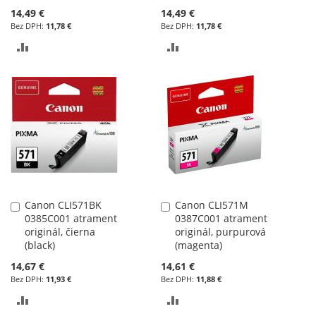
14,49 €
14,49 €
11,78 €
11,78 €
PRIDAŤ
PRIDAŤ
DO
DO
POROVNÁVANIA
POROVNÁVANIA
Canon CLI571BK
Canon CLI571M
Pridať
Pridať
0385C001 atrament
0387C001 atrament
do
do
originál, čierna
originál, purpurová
košíka
košíka
(black)
(magenta)
14,67 €
14,61 €
11,93 €
11,88 €
PRIDAŤ
PRIDAŤ