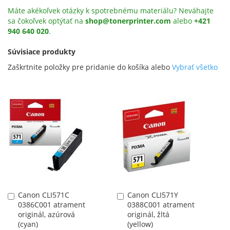
Máte akékoľvek otázky k spotrebnému materiálu? Neváhajte
sa čokoľvek optýtať na
shop@tonerprinter.com
alebo
+421
940 640 020
.
Súvisiace produkty
Zaškrtnite položky pre pridanie do košíka alebo
Vybrať všetko
Canon CLI571C
Canon CLI571Y
Pridať
Pridať
0386C001 atrament
0388C001 atrament
do
do
originál, azúrová
originál, žltá
košíka
košíka
(cyan)
(yellow)