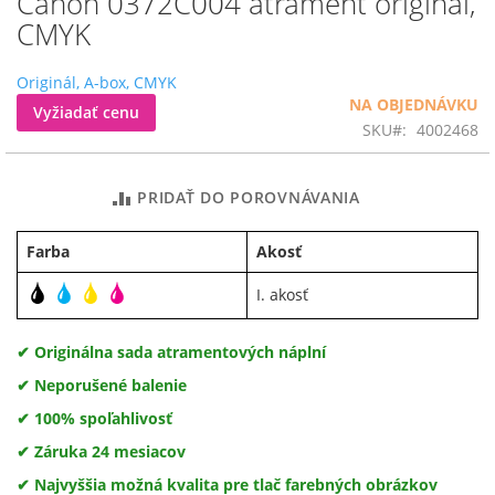
Canon 0372C004 atrament originál,
na
CMYK
začiatok
galérie
Originál, A-box, CMYK
obrázkov
NA OBJEDNÁVKU
Vyžiadať cenu
SKU
4002468
PRIDAŤ DO POROVNÁVANIA
Farba
Akosť
I. akosť
✔ Originálna sada atramentových náplní
✔ Neporušené balenie
✔ 100% spoľahlivosť
✔ Záruka 24 mesiacov
✔ Najvyššia možná kvalita pre tlač farebných obrázkov