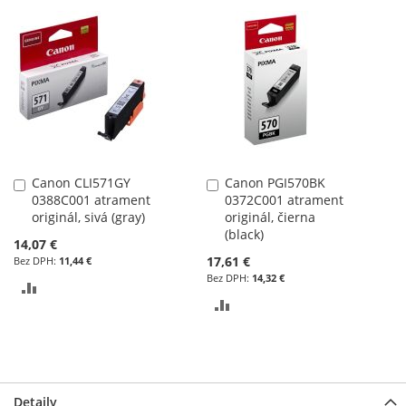
DO
DO
POROVNÁVANIA
POROVNÁVANIA
Canon CLI571GY
Canon PGI570BK
Pridať
Pridať
0388C001 atrament
0372C001 atrament
do
do
originál, sivá (gray)
originál, čierna
košíka
košíka
(black)
14,07 €
17,61 €
11,44 €
14,32 €
PRIDAŤ
PRIDAŤ
DO
DO
POROVNÁVANIA
POROVNÁVANIA
Detaily