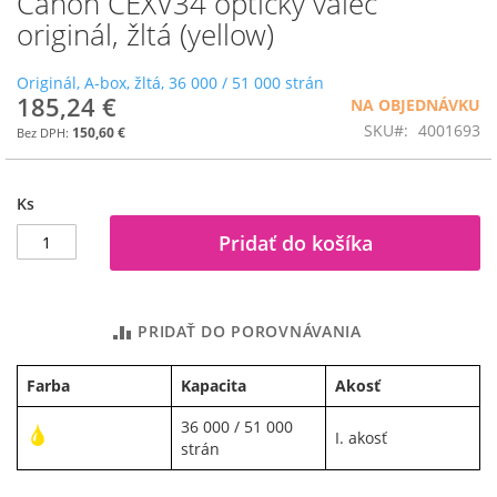
Canon CEXV34 optický valec
na
originál, žltá (yellow)
začiatok
galérie
Originál, A-box, žltá, 36 000 / 51 000 strán
obrázkov
185,24 €
NA OBJEDNÁVKU
SKU
4001693
150,60 €
Ks
Pridať do košíka
PRIDAŤ DO POROVNÁVANIA
Farba
Kapacita
Akosť
36 000 / 51 000
I. akosť
strán