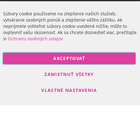
Firma
Súbory cookie používame na zlepšenie našich služieb,
vytváranie osobných ponúk a zlepšenie vášho zážitku. Ak
O nás
neprijmete voliteľné súbory cookie uvedené nižšie, môže to
ovplyvniť vašu skúsenosť. Ak sa chcete dozvedieť viac, prečítajte
si
Ochranu osobných údajov
P
AKCEPTOVAŤ
r
i
Odoberať
h
ZAMIETNUŤ VŠETKY
l
á
VLASTNÉ NASTAVENIA
s
t
e
s
Search engine powered by
ElasticSuite
a
Copyright © 2017-2022 R-DAS, s. r. o.
n
a
o