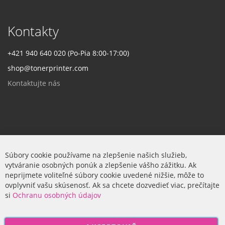
Kontakty
+421 940 640 020 (Po-Pia 8:00-17:00)
shop@tonerprinter.com
Kontaktujte nás
Firma
Súbory cookie používame na zlepšenie našich služieb,
vytváranie osobných ponúk a zlepšenie vášho zážitku. Ak
O nás
neprijmete voliteľné súbory cookie uvedené nižšie, môže to
ovplyvniť vašu skúsenosť. Ak sa chcete dozvedieť viac, prečítajte
si
Ochranu osobných údajov
P