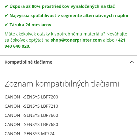
✔ Úspora až 80% prostriedkov vynaložených na tlač
✔ Najvyššia spoľahlivosť v segmente alternatívnych náplní
✔ Záruka 24 mesiacov
Máte akékoľvek otázky k spotrebnému materiálu? Neváhajte
sa čokoľvek optýtať na
shop@tonerprinter.com
alebo
+421
940 640 020
.
Kompatibilné tlačiarne
Zoznam kompatibilných tlačiarní
CANON I-SENSYS LBP7200
CANON I-SENSYS LBP7210
CANON I-SENSYS LBP7660
CANON I-SENSYS LBP7680
CANON I-SENSYS MF724