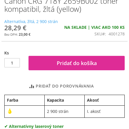
Canon CRG 718Y 2659B002 toner
na
kompatibil, žltá (yellow)
začiatok
galérie
Alternatíva, žltá, 2 900 strán
obrázkov
28,29 €
NA SKLADE | VIAC AKO 100 KS
SKU
4001278
23,00 €
Ks
Pridať do košíka
PRIDAŤ DO POROVNÁVANIA
Farba
Kapacita
Akosť
2 900 strán
I. akosť
✔ Alternatívny laserový toner