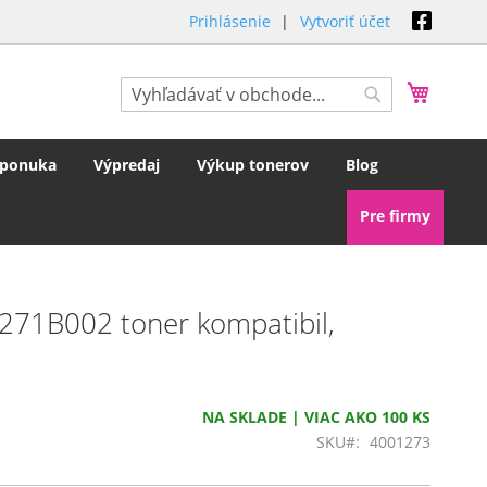
Prihlásenie
Vytvoriť účet
Môj koš
Hľadať
Hľadať
 ponuka
Výpredaj
Výkup tonerov
Blog
Pre firmy
71B002 toner kompatibil,
NA SKLADE | VIAC AKO 100 KS
SKU
4001273