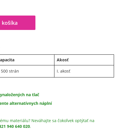
 košíka
A
apacita
Akosť
 500 strán
I. akosť
ynaložených na tlač
ente alternatívnych náplní
ému materiálu? Neváhajte sa čokoľvek optýtať na
421 940 640 020
.