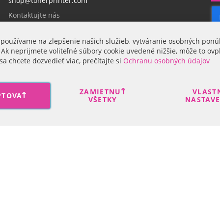
shop@tonerprinter.com
h
l
Kontaktujte nás
á
s
t
 používame na zlepšenie našich služieb, vytváranie osobných ponú
Firma
e
 Ak neprijmete voliteľné súbory cookie uvedené nižšie, môže to ovp
s
sa chcete dozvedieť viac, prečítajte si
Ochranu osobných údajov
a
O nás
n
a
ZAMIETNUŤ
VLAST
PTOVAŤ
o
VŠETKY
NASTAV
d
b
e
Search engine powered by
ElasticSuite
r
n
Copyright © 2017-2022 R-DAS, s. r. o.
á
š
h
o
n
e
w