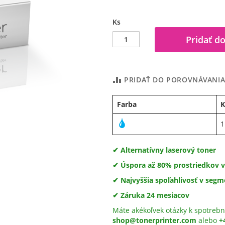
Ks
Pridať do
PRIDAŤ DO POROVNÁVANI
Farba
K
1
✔ Alternatívny laserový toner
✔ Úspora až 80% prostriedkov v
✔ Najvyššia spoľahlivosť v segm
✔ Záruka 24 mesiacov
Máte akékoľvek otázky k spotrebn
shop@tonerprinter.com
alebo
+