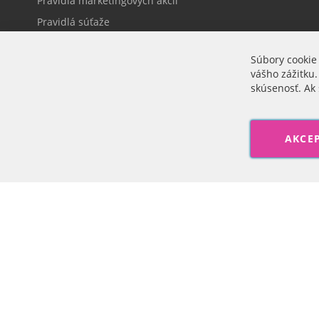
Pravidlá marketingových akcií
Pravidlá súťaže
Dodacie a platobné podmienky
Súbory cookie
Ochrana osobných údajov
vášho zážitku.
Prihlásenie
skúsenosť. Ak 
Cookie nastavenia
AKCE
Veľkoobchod