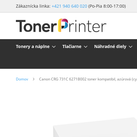
Preskočiť
Zákaznícka linka:
+421 940 640 020
(Po-Pia 8:00-17:00)
na
obsah
Tonery a náplne
Tlačiarne
Náhradné diely
Domov
Canon CRG 731C 6271B002 toner kompatibil, azúrová (cy
Preskočiť
na
koniec
galérie
obrázkov