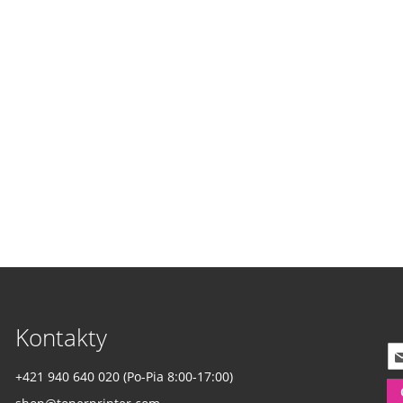
Kontakty
P
r
+421 940 640 020 (Po-Pia 8:00-17:00)
i