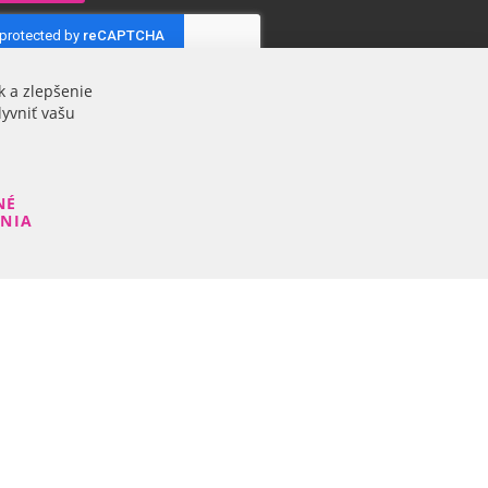
k a zlepšenie
lyvniť vašu
NÉ
ENIA