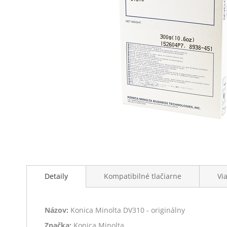
Preskočiť
na
Detaily
Kompatibilné tlačiarne
Vi
začiatok
galérie
obrázkov
Názov:
Konica Minolta DV310 - originálny
Značka:
Konica Minolta