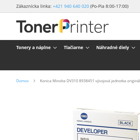
Preskočiť
Zákaznícka linka:
+421 940 640 020
(Po-Pia 8:00-17:00)
na
obsah
Tonery a náplne
Tlačiarne
Náhradné diely
Domov
Konica Minolta DV310 8938451 vývojová jednotka originá
Preskočiť
na
koniec
galérie
obrázkov