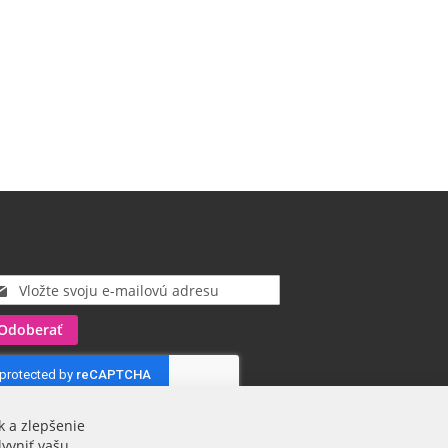
Odoberať
k a zlepšenie
lyvniť vašu