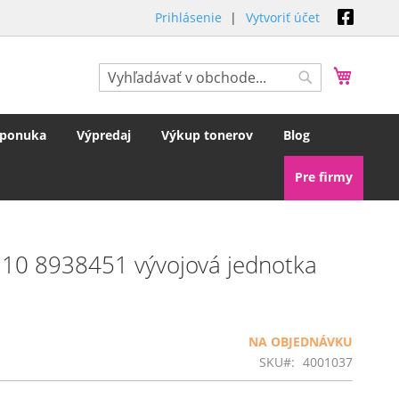
Prihlásenie
Vytvoriť účet
Môj koš
Hľadať
Hľadať
 ponuka
Výpredaj
Výkup tonerov
Blog
Pre firmy
310 8938451 vývojová jednotka
NA OBJEDNÁVKU
SKU
4001037