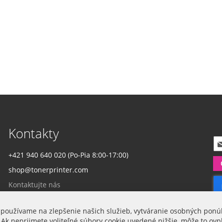
Kontakty
P
r
+421 940 640 020 (Po-Pia 8:00-17:00)
i
shop@tonerprinter.com
h
l
Kontaktujte nás
á
s
t
 používame na zlepšenie našich služieb, vytváranie osobných ponú
Firma
e
 Ak neprijmete voliteľné súbory cookie uvedené nižšie, môže to ovp