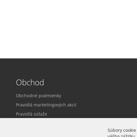
Obchod
Obchodné podmienky
Pravidlá marketingových akcií
Pravidlá súťaže
Dodacie a platobné podmienky
Súbory cookie
Ochrana osobných údajov
vášho zážitku.