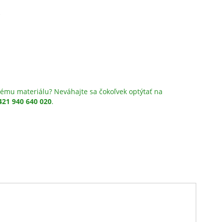
A
ému materiálu? Neváhajte sa čokoľvek optýtať na
421 940 640 020
.