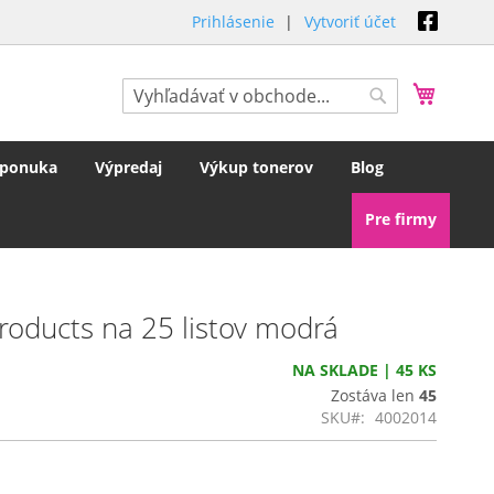
Prihlásenie
Vytvoriť účet
Môj koš
Hľadať
Hľadať
 ponuka
Výpredaj
Výkup tonerov
Blog
Pre firmy
Products na 25 listov modrá
NA SKLADE | 45 KS
Zostáva len
45
SKU
4002014