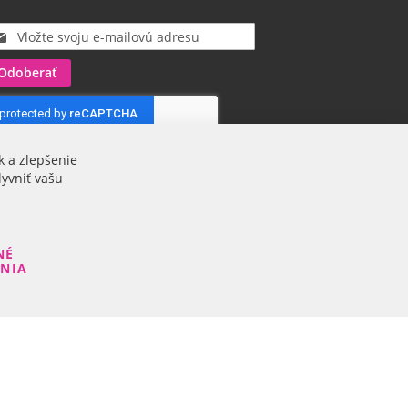
Odoberať
k a zlepšenie
lyvniť vašu
NÉ
ENIA