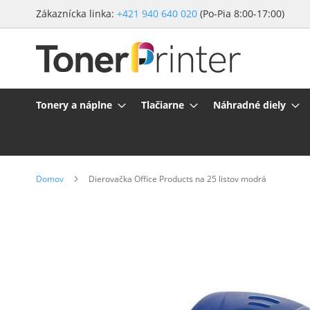
Preskočiť
Zákaznícka linka:
+421 940 640 020
(Po-Pia 8:00-17:00)
na
obsah
Tonery a náplne
Tlačiarne
Náhradné diely
Domov
Dierovačka Office Products na 25 listov modrá
Preskočiť
na
koniec
galérie
obrázkov