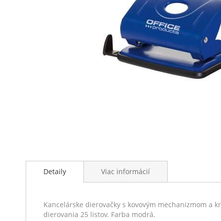
Preskočiť
na
Detaily
Viac informácií
začiatok
galérie
obrázkov
Kancelárske dierovačky s kovovým mechanizmom a kryto
dierovania 25 listov. Farba modrá.