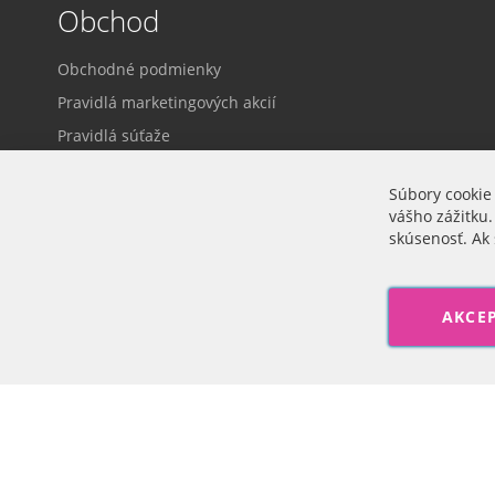
Obchod
Obchodné podmienky
Pravidlá marketingových akcií
Pravidlá súťaže
Dodacie a platobné podmienky
Súbory cookie
Ochrana osobných údajov
vášho zážitku.
Prihlásenie
skúsenosť. Ak 
Cookie nastavenia
AKCE
Veľkoobchod