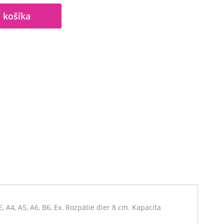
 košíka
A
A4, A5, A6, B6, Ex. Rozpätie dier 8 cm. Kapacita