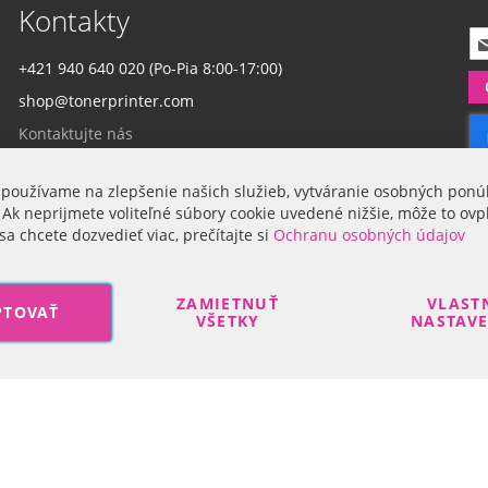
Kontakty
P
r
+421 940 640 020 (Po-Pia 8:00-17:00)
i
shop@tonerprinter.com
h
l
Kontaktujte nás
á
s
t
 používame na zlepšenie našich služieb, vytváranie osobných ponú
Firma
e
 Ak neprijmete voliteľné súbory cookie uvedené nižšie, môže to ovp
s
sa chcete dozvedieť viac, prečítajte si
Ochranu osobných údajov
a
O nás
n
a
ZAMIETNUŤ
VLAST
PTOVAŤ
o
VŠETKY
NASTAV
d
b
e
Search engine powered by
ElasticSuite
r
n
Copyright © 2017-2022 R-DAS, s. r. o.
á
š