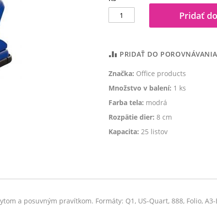
Pridať do
PRIDAŤ DO POROVNÁVANI
Značka:
Office products
Množstvo v balení:
1 ks
Farba tela:
modrá
Rozpätie dier:
8 cm
Kapacita:
25 listov
m a posuvným pravítkom. Formáty: Q1, US-Quart, 888, Folio, A3-E, 