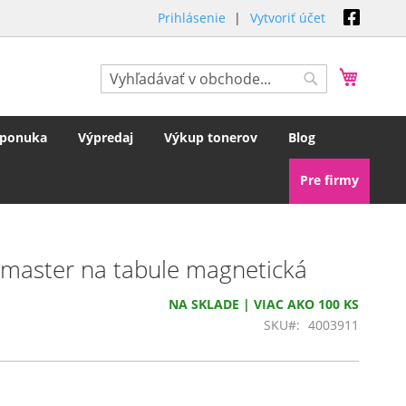
Prihlásenie
Vytvoriť účet
Môj koš
Hľadať
Hľadať
 ponuka
Výpredaj
Výkup tonerov
Blog
Pre firmy
gamaster na tabule magnetická
NA SKLADE | VIAC AKO 100 KS
SKU
4003911