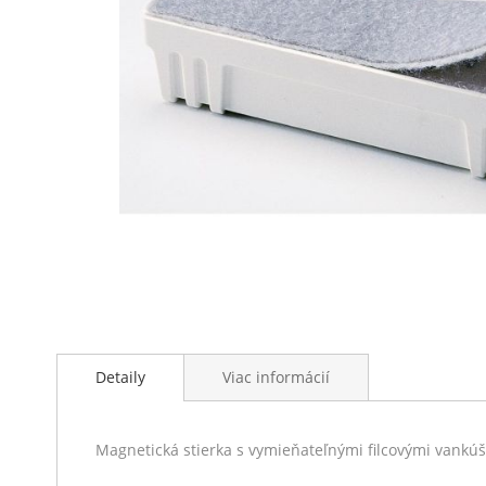
Preskočiť
na
Detaily
Viac informácií
začiatok
galérie
obrázkov
Magnetická stierka s vymieňateľnými filcovými vankúš