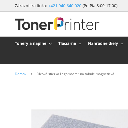
Preskočiť
Zákaznícka linka:
+421 940 640 020
(Po-Pia 8:00-17:00)
na
obsah
Tonery a náplne
Tlačiarne
Náhradné diely
Domov
Filcová stierka Legamaster na tabule magnetická
Preskočiť
na
koniec
galérie
obrázkov