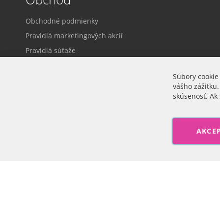
Obchodné podmienky
Pravidlá marketingových akcií
Pravidlá súťaže
Dodacie a platobné podmienky
Súbory cookie
Ochrana osobných údajov
vášho zážitku.
Prihlásenie
skúsenosť. Ak 
Cookie nastavenia
AKCE
Veľkoobchod