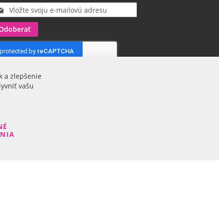
Odoberať
k a zlepšenie
lyvniť vašu
NÉ
ENIA