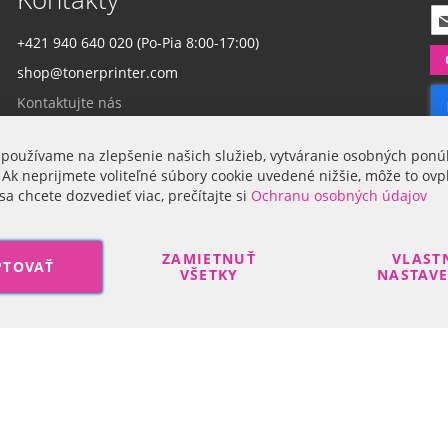
P
r
+421 940 640 020 (Po-Pia 8:00-17:00)
i
shop@tonerprinter.com
h
l
Kontaktujte nás
á
s
t
 používame na zlepšenie našich služieb, vytváranie osobných ponú
Firma
e
 Ak neprijmete voliteľné súbory cookie uvedené nižšie, môže to ovp
s
sa chcete dozvedieť viac, prečítajte si
Ochranu osobných údajov
a
O nás
n
a
ZAMIETNUŤ
VLAST
PTOVAŤ
o
VŠETKY
NASTAV
d
b
e
Search engine powered by
ElasticSuite
r
n
Copyright © 2017-2022 R-DAS, s. r. o.
á
š
h