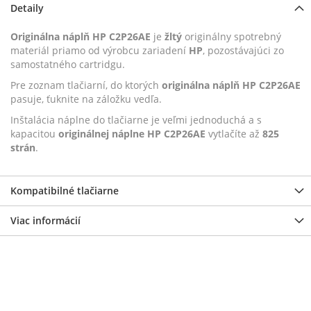
Detaily
Originálna náplň HP C2P26AE
je
žltý
originálny spotrebný
materiál priamo od výrobcu zariadení
HP
, pozostávajúci zo
samostatného cartridgu.
Pre zoznam tlačiarní, do ktorých
originálna náplň HP C2P26AE
pasuje, ťuknite na záložku vedľa.
Inštalácia náplne do tlačiarne je veľmi jednoduchá a s
kapacitou
originálnej náplne HP C2P26AE
vytlačíte až
825
strán
.
Kompatibilné tlačiarne
Viac informácií