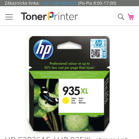
Preskočiť
Zákaznícka linka:
+421 940 640 020
(Po-Pia 8:00-17:00)
na
obsah
Hľada
Mô
Preskočiť
na
koniec
galérie
obrázkov
Preskočiť