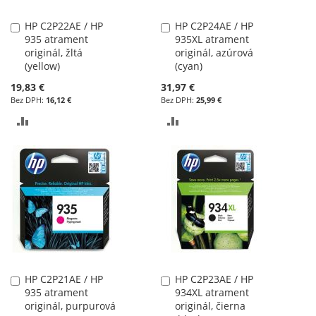
HP C2P22AE / HP
HP C2P24AE / HP
Pridať
Pridať
935 atrament
935XL atrament
do
do
originál, žltá
originál, azúrová
košíka
košíka
(yellow)
(cyan)
19,83 €
31,97 €
16,12 €
25,99 €
PRIDAŤ
PRIDAŤ
DO
DO
POROVNÁVANIA
POROVNÁVANIA
HP C2P21AE / HP
HP C2P23AE / HP
Pridať
Pridať
935 atrament
934XL atrament
do
do
originál, purpurová
originál, čierna
košíka
košíka