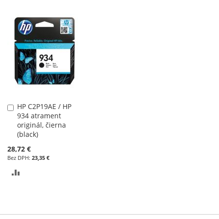
DO
DO
POROVNÁVANIA
POROVNÁVANIA
HP C2P19AE / HP
Pridať
934 atrament
do
originál, čierna
košíka
(black)
28,72 €
23,35 €
PRIDAŤ
DO
POROVNÁVANIA