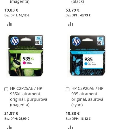
(magenta)
(black)
19,83 €
53,79 €
16,12 €
43,73 €
PRIDAŤ
PRIDAŤ
DO
DO
POROVNÁVANIA
POROVNÁVANIA
HP C2P25AE / HP
HP C2P20AE / HP
Pridať
Pridať
935XL atrament
935 atrament
do
do
originál, purpurová
originál, azúrová
košíka
košíka
(magenta)
(cyan)
31,97 €
19,83 €
25,99 €
16,12 €
PRIDAŤ
PRIDAŤ