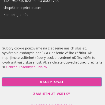
+421 940 640 020 (Po-Pia 8:00-17:00)
shop@tonerprinter.com
Kontaktujte nás
Firma
Súbory cookie používame na zlepšenie našich služieb,
vytváranie osobných ponúk a zlepšenie vášho zážitku. Ak
O nás
neprijmete voliteľné súbory cookie uvedené nižšie, môže to
ovplyvniť vašu skúsenosť. Ak sa chcete dozvedieť viac, prečítajte
si
Ochranu osobných údajov
P
AKCEPTOVAŤ
r
i
Odoberať
h
ZAMIETNUŤ VŠETKY
l
á