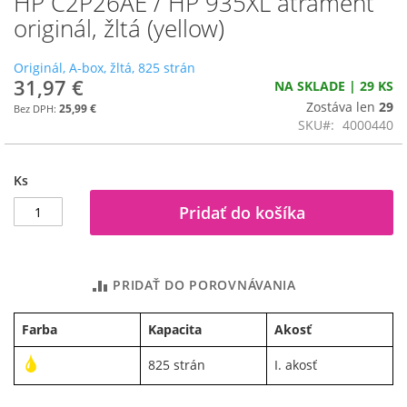
HP C2P26AE / HP 935XL atrament
na
originál, žltá (yellow)
začiatok
galérie
Originál, A-box, žltá, 825 strán
obrázkov
31,97 €
NA SKLADE | 29 KS
Zostáva len
29
25,99 €
SKU
4000440
Ks
Pridať do košíka
PRIDAŤ DO POROVNÁVANIA
Farba
Kapacita
Akosť
825 strán
I. akosť