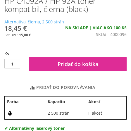
HP C4092A / HP 92A toner
na
kompatibil, čierna (black)
začiatok
galérie
Alternatíva, čierna, 2 500 strán
obrázkov
18,45 €
NA SKLADE | VIAC AKO 100 KS
SKU
4000096
15,00 €
Ks
Pridať do košíka
PRIDAŤ DO POROVNÁVANIA
Farba
Kapacita
Akosť
2 500 strán
I. akosť
✔ Alternatívny laserový toner