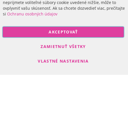
O nás
neprijmete voliteľné súbory cookie uvedené nižšie, môže to
ovplyvniť vašu skúsenosť. Ak sa chcete dozvedieť viac, prečítajte
si
Ochranu osobných údajov
P
AKCEPTOVAŤ
r
i
Odoberať
h
ZAMIETNUŤ VŠETKY
l
á
VLASTNÉ NASTAVENIA
s
t
e
s
Search engine powered by
ElasticSuite
a
Copyright © 2017-2022 R-DAS, s. r. o.
n
a
o
d
b
e
r