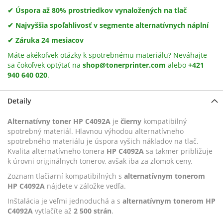
✔ Úspora až 80% prostriedkov vynaložených na tlač
✔ Najvyššia spoľahlivosť v segmente alternatívnych náplní
✔ Záruka 24 mesiacov
Máte akékoľvek otázky k spotrebnému materiálu? Neváhajte
sa čokoľvek optýtať na
shop@tonerprinter.com
alebo
+421
940 640 020
.
Detaily
Alternatívny toner HP C4092A
je
čierny
kompatibilný
spotrebný materiál. Hlavnou výhodou alternatívneho
spotrebného materiálu je úspora vyšich nákladov na tlač.
Kvalita alternatívneho tonera
HP C4092A
sa takmer približuje
k úrovni originálnych tonerov, avšak iba za zlomok ceny.
Zoznam tlačiarní kompatibilných s
alternatívnym tonerom
HP C4092A
nájdete v záložke vedľa.
Inštalácia je veľmi jednoduchá a s
alternatívnym tonerom HP
C4092A
vytlačíte až
2 500 strán
.