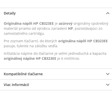
POROVNÁVANIA
Detaily
Originálna náplň HP CB323EE
je
azúrový
originálny spotrebný
materiál priamo od výrobcu zariadení
HP
, pozostávajúci zo
samostatného cartridgu.
Pre zoznam tlačiarní, do ktorých
originálna náplň HP CB323EE
pasuje, ťuknite na záložku vedľa.
Inštalácia náplne do tlačiarne je veľmi jednoduchá a kapacita
originálnej náplne HP CB323EE
je 6 mililitrov.
Kompatibilné tlačiarne
Viac informácií