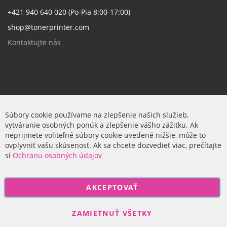
+421 940 640 020 (Po-Pia 8:00-17:00)
shop@tonerprinter.com
Kontaktujte nás
Firma
Súbory cookie používame na zlepšenie našich služieb,
vytváranie osobných ponúk a zlepšenie vášho zážitku. Ak
O nás
neprijmete voliteľné súbory cookie uvedené nižšie, môže to
ovplyvniť vašu skúsenosť. Ak sa chcete dozvedieť viac, prečítajte
si
Ochranu osobných údajov
P
AKCEPTOVAŤ
r
i
Odoberať
h
ZAMIETNUŤ VŠETKY
l