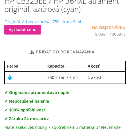
HP CB323EE / HP 364XL atrament
na
originál, azúrová (cyan)
začiatok
galérie
Originál, A-box, azúrová, 750 strán, 6 ml
obrázkov
NA OBJEDNÁVKU
Vyžiadať cenu
SKU
4000875
PRIDAŤ DO POROVNÁVANIA
Farba
Kapacita
Akosť
750 strán / 6 ml
I. akosť
✔ Originálna atramentová náplň
✔ Neporušené balenie
✔ 100% spoľahlivosť
✔ Záruka 24 mesiacov
Máte akékoľvek otázky k spotrebnému materiálu? Neváhajte