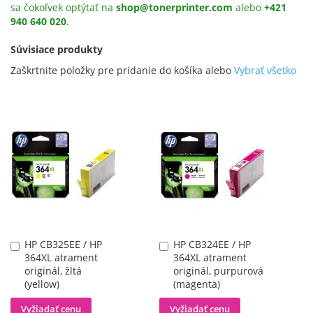
sa čokoľvek optýtať na
shop@tonerprinter.com
alebo
+421
940 640 020
.
Súvisiace produkty
Zaškrtnite položky pre pridanie do košíka alebo
Vybrať všetko
HP CB325EE / HP
HP CB324EE / HP
Pridať
Pridať
364XL atrament
364XL atrament
do
do
originál, žltá
originál, purpurová
košíka
košíka
(yellow)
(magenta)
Vyžiadať cenu
Vyžiadať cenu