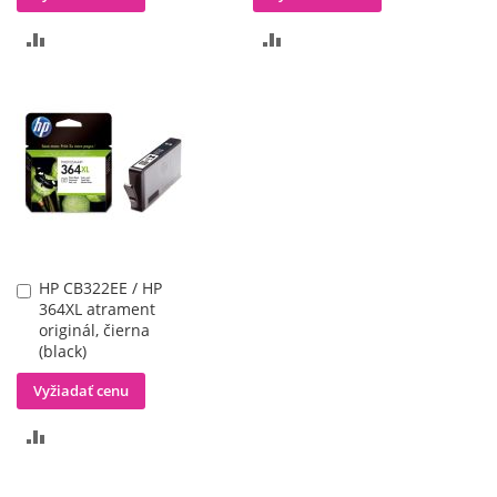
PRIDAŤ
PRIDAŤ
DO
DO
POROVNÁVANIA
POROVNÁVANIA
HP CB322EE / HP
Pridať
364XL atrament
do
originál, čierna
košíka
(black)
Vyžiadať cenu
PRIDAŤ
DO