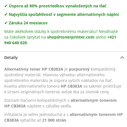
✔ Úspora až 80% prostriedkov vynaložených na tlač
✔ Najvyššia spoľahlivosť v segmente alternatívnych náplní
✔ Záruka 24 mesiacov
Máte akékoľvek otázky k spotrebnému materiálu? Neváhajte
sa čokoľvek optýtať na
shop@tonerprinter.com
alebo
+421
940 640 020
.
Detaily
Alternatívny toner HP CB383A
je
purpurový
kompatibilný
spotrebný materiál. Hlavnou výhodou alternatívneho
spotrebného materiálu je úspora vyšich nákladov na tlač.
Kvalita alternatívneho tonera
HP CB383A
sa takmer približuje
k úrovni originálnych tonerov, avšak iba za zlomok ceny.
Zoznam tlačiarní kompatibilných s
alternatívnym tonerom
HP CB383A
nájdete v záložke vedľa.
Inštalácia je veľmi jednoduchá a s
alternatívnym tonerom HP
CB383A
vytlačíte až
21 000 strán
.