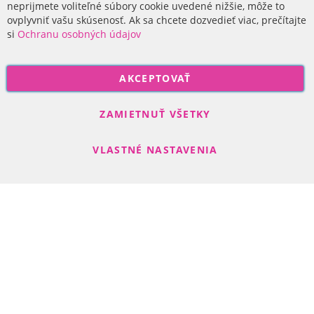
O nás
neprijmete voliteľné súbory cookie uvedené nižšie, môže to
ovplyvniť vašu skúsenosť. Ak sa chcete dozvedieť viac, prečítajte
si
Ochranu osobných údajov
P
AKCEPTOVAŤ
r
i
Odoberať
h
ZAMIETNUŤ VŠETKY
l
á
VLASTNÉ NASTAVENIA
s
t
e
s
Search engine powered by
ElasticSuite
a
Copyright © 2017-2022 R-DAS, s. r. o.
n
a
o
d
b
e
r