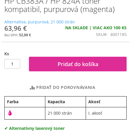
HP CB383A / HP 824A toner
na
kompatibil, purpurová (magenta)
začiatok
galérie
Alternatíva, purpurová, 21 000 strán
obrázkov
63,96 €
NA SKLADE | VIAC AKO 100 KS
SKU
4001185
52,00 €
Ks
Pridať do košíka
PRIDAŤ DO POROVNÁVANIA
Farba
Kapacita
Akosť
21 000 strán
I. akosť
✔ Alternatívny laserový toner