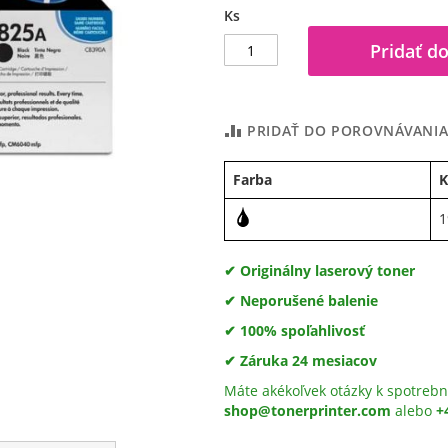
Ks
Pridať do
PRIDAŤ DO POROVNÁVANI
Farba
K
1
✔ Originálny laserový toner
✔ Neporušené balenie
✔ 100% spoľahlivosť
✔ Záruka 24 mesiacov
Máte akékoľvek otázky k spotrebn
shop@tonerprinter.com
alebo
+