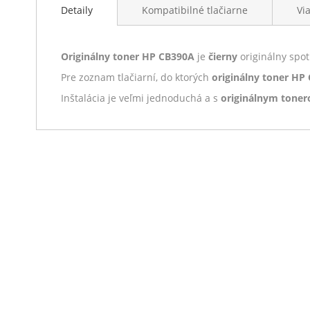
Detaily
Kompatibilné tlačiarne
Vi
Originálny toner HP CB390A
je
čierny
originálny spo
Pre zoznam tlačiarní, do ktorých
originálny toner HP
Inštalácia je veľmi jednoduchá a s
originálnym tone