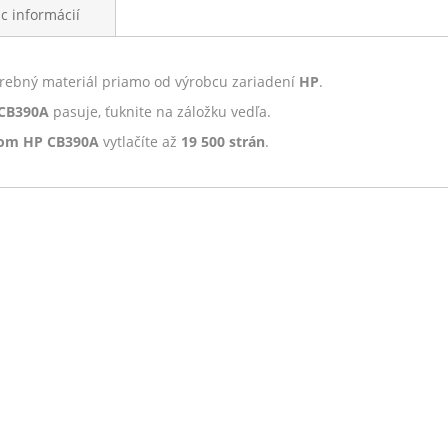
ac informácií
trebný materiál priamo od výrobcu zariadení
HP
.
 CB390A
pasuje, ťuknite na záložku vedľa.
rom HP CB390A
vytlačíte až
19 500 strán
.