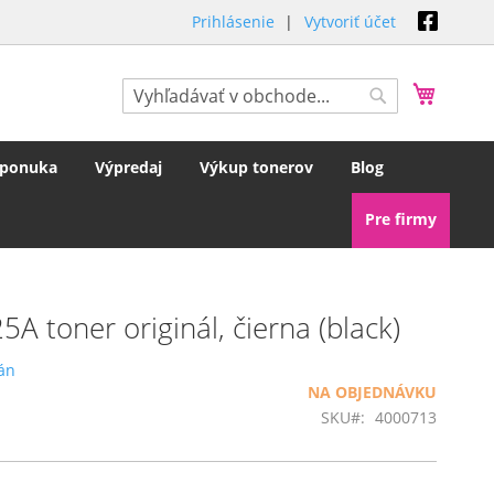
Prihlásenie
Vytvoriť účet
Môj koš
Hľadať
Hľadať
 ponuka
Výpredaj
Výkup tonerov
Blog
Pre firmy
 toner originál, čierna (black)
rán
NA OBJEDNÁVKU
SKU
4000713