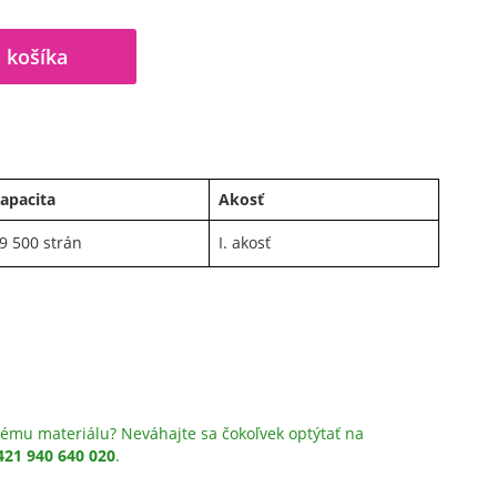
 košíka
A
apacita
Akosť
9 500 strán
I. akosť
ému materiálu? Neváhajte sa čokoľvek optýtať na
421 940 640 020
.