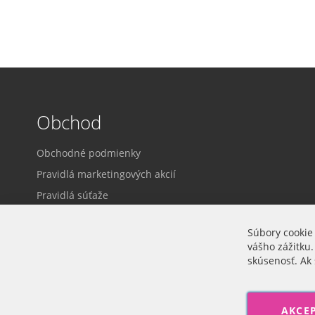
Obchod
Obchodné podmienky
Pravidlá marketingových akcií
Pravidlá súťaže
Dodacie a platobné podmienky
Súbory cookie
Ochrana osobných údajov
vášho zážitku.
Prihlásenie
skúsenosť. Ak 
Cookie nastavenia
AKCE