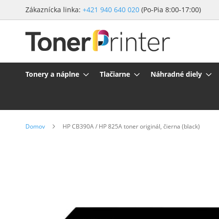
Preskočiť
Zákaznícka linka:
+421 940 640 020
(Po-Pia 8:00-17:00)
na
obsah
Tonery a náplne
Tlačiarne
Náhradné diely
Domov
HP CB390A / HP 825A toner originál, čierna (black)
Preskočiť
na
koniec
galérie
obrázkov