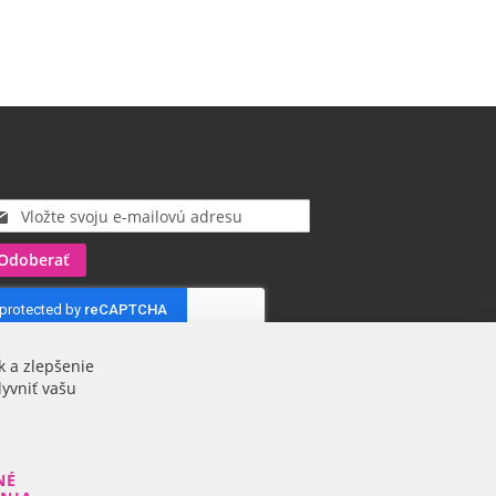
Odoberať
k a zlepšenie
lyvniť vašu
NÉ