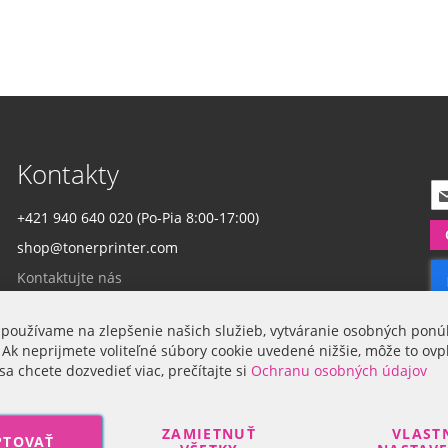
Kontakty
P
r
+421 940 640 020 (Po-Pia 8:00-17:00)
i
shop@tonerprinter.com
h
l
Kontaktujte nás
á
s
t
 používame na zlepšenie našich služieb, vytváranie osobných ponú
Firma
e
 Ak neprijmete voliteľné súbory cookie uvedené nižšie, môže to ovp
s
sa chcete dozvedieť viac, prečítajte si
Ochranu osobných údajov
a
O nás
n
a
ZAMIETNUŤ
VLAST
PTOVAŤ