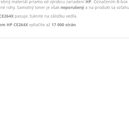
rebný materiál priamo od výrobcu zariadení
HP
. Označením B-box 
né rohy. Samotný toner je však
neporušený
a na produkt sa vzťahu
 CE264X
pasuje, ťuknite na záložku vedľa.
rom HP CE264X
vytlačíte až
17 000 strán
.