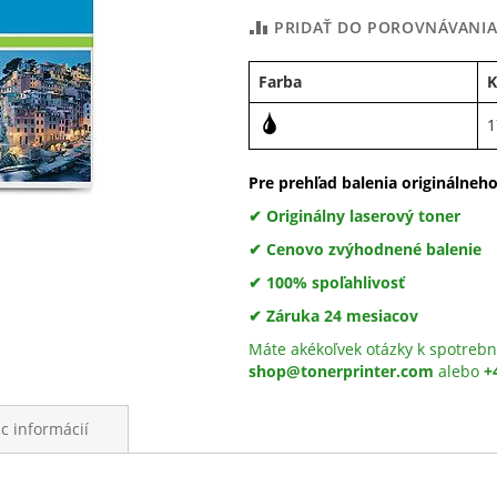
PRIDAŤ DO POROVNÁVANI
Farba
K
1
Pre prehľad balenia originálneh
✔ Originálny laserový toner
✔ Cenovo zvýhodnené balenie
✔ 100% spoľahlivosť
✔ Záruka 24 mesiacov
Máte akékoľvek otázky k spotrebn
shop@tonerprinter.com
alebo
+
ac informácií