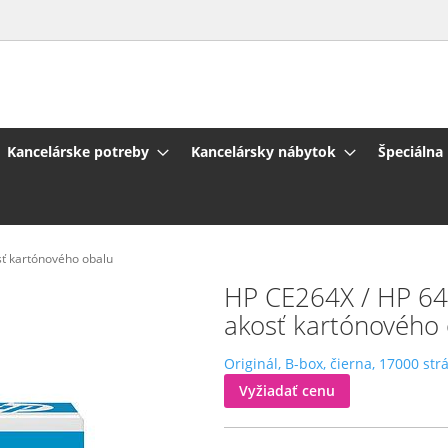
Kancelárske potreby
Kancelársky nábytok
Špeciálna
osť kartónového obalu
HP CE264X / HP 646X 
akosť kartónového
Originál, B-box, čierna, 17000 str
Vyžiadať cenu