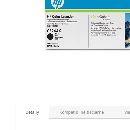
Preskočiť
na
začiatok
galérie
Detaily
Kompatibilné tlačiarne
Vi
obrázkov