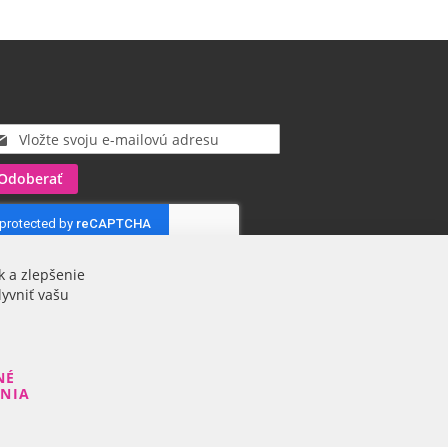
Odoberať
k a zlepšenie
lyvniť vašu
NÉ
ENIA