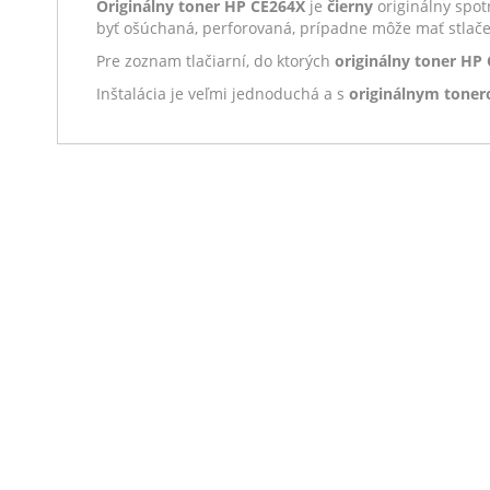
Originálny toner HP CE264X
je
čierny
originálny spot
byť ošúchaná, perforovaná, prípadne môže mať stlače
Pre zoznam tlačiarní, do ktorých
originálny toner HP
Inštalácia je veľmi jednoduchá a s
originálnym tone