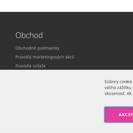
Obchod
Obchodné podmienky
Pravidlá marketingových akcií
Pravidlá súťaže
Dodacie a platobné podmienky
Súbory cookie
Ochrana osobných údajov
vášho zážitku.
Prihlásenie
skúsenosť. Ak 
Cookie nastavenia
AKCE
Veľkoobchod