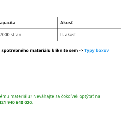
A
apacita
Akosť
7000 strán
II. akosť
o spotrebného materiálu kliknite sem ->
Typy boxov
ému materiálu? Neváhajte sa čokoľvek optýtať na
421 940 640 020
.