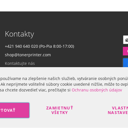
Kontakty
P
r
+421 940 640 020 (Po-Pia 8:00-17:00)
i
shop@tonerprinter.com
h
l
Kontaktujte nás
á
s
t
 používame na zlepšenie našich služieb, vytváranie osobných ponú
Firma
e
 Ak neprijmete voliteľné súbory cookie uvedené nižšie, môže to ovp
s
sa chcete dozvedieť viac, prečítajte si
Ochranu osobných údajov
a
O nás
n
a
ZAMIETNUŤ
VLAST
PTOVAŤ
o
VŠETKY
NASTAV
d
b