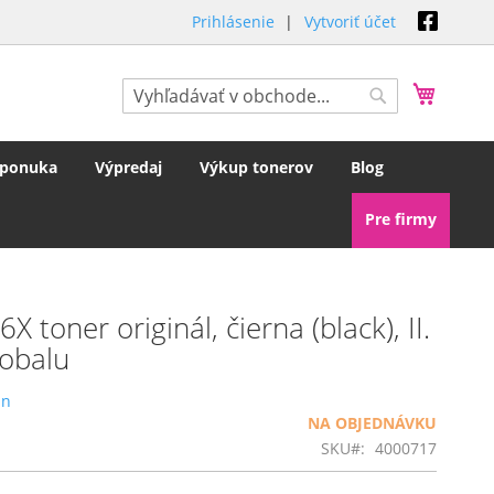
Prihlásenie
Vytvoriť účet
Môj koš
Hľadať
Hľadať
 ponuka
Výpredaj
Výkup tonerov
Blog
Pre firmy
toner originál, čierna (black), II.
 obalu
án
NA OBJEDNÁVKU
SKU
4000717