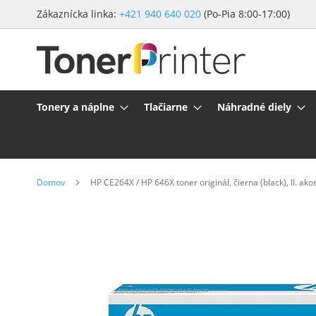
Preskočiť
Zákaznícka linka:
+421 940 640 020
(Po-Pia 8:00-17:00)
na
obsah
Tonery a náplne
Tlačiarne
Náhradné diely
Domov
HP CE264X / HP 646X toner originál, čierna (black), II. ak
Preskočiť
na
koniec
galérie
obrázkov