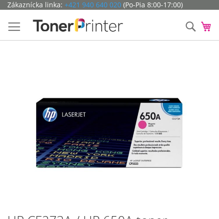
Preskočiť
Zákaznícka linka:
+421 940 640 020
(Po-Pia 8:00-17:00)
na
obsah
Hľada
Mô
Preskočiť
na
koniec
galérie
obrázkov
Preskočiť