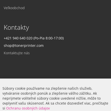
Veľkoobchod
Kontakty
+421 940 640 020 (Po-Pia 8:00-17:00)
shop@tonerprinter.com
Kontaktujte nás
Firma
Súbory cookie používame na zlepšenie našich služieb,
vytváranie osobných ponúk a zlepšenie vášho zážitku. Ak
O nás
neprijmete voliteľné súbory cookie uvedené nižšie, môže to
ovplyvniť vašu skúsenosť. Ak sa chcete dozvedieť viac, prečítajte
si
Ochranu osobných údajov