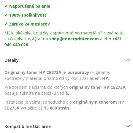
✔ Neporušené balenie
✔ 100% spoľahlivosť
✔ Záruka 24 mesiacov
Máte akékoľvek otázky k spotrebnému materiálu? Neváhajte
sa čokoľvek optýtať na
shop@tonerprinter.com
alebo
+421
940 640 020
.
Detaily
Originálny toner HP CE273A
je
purpurový
originálny
spotrebný materiál priamo od výrobcu zariadení
HP
.
Pre zoznam tlačiarní, do ktorých
originálny toner HP CE273A
pasuje, ťuknite na záložku vedľa.
Inštalácia je veľmi jednoduchá a s
originálnym tonerom HP
CE273A
vytlačíte až
15 000 strán
.
Kompatibilné tlačiarne