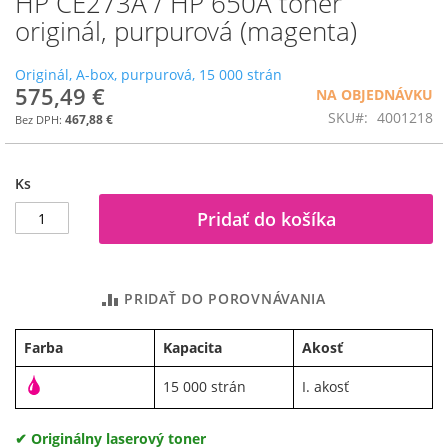
HP CE273A / HP 650A toner
na
originál, purpurová (magenta)
začiatok
galérie
Originál, A-box, purpurová, 15 000 strán
obrázkov
575,49 €
NA OBJEDNÁVKU
SKU
4001218
467,88 €
Ks
Pridať do košíka
PRIDAŤ DO POROVNÁVANIA
Farba
Kapacita
Akosť
15 000 strán
I. akosť
✔ Originálny laserový toner