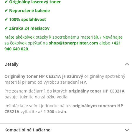
✔ Originálny laserový toner
✔ Neporušené balenie
✔ 100% spoľahlivosť
✔ Záruka 24 mesiacov
Máte akékoľvek otázky k spotrebnému materiálu? Neváhajte
sa čokoľvek optýtať na
shop@tonerprinter.com
alebo
+421
940 640 020
.
Detaily
Originálny toner HP CE321A
je
azúrový
originálny spotrebný
materiál priamo od výrobcu zariadení
HP
.
Pre zoznam tlačiarní, do ktorých
originálny toner HP CE321A
pasuje, ťuknite na záložku vedľa.
Inštalácia je veľmi jednoduchá a s
originálnym tonerom HP
CE321A
vytlačíte až
1 300 strán
.
Kompatibilné tlačiarne