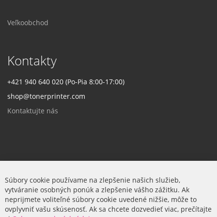
Veľkoobchod
Kontakty
+421 940 640 020 (Po-Pia 8:00-17:00)
shop@tonerprinter.com
Kontaktujte nás
Firma
Súbory cookie používame na zlepšenie našich služieb,
vytváranie osobných ponúk a zlepšenie vášho zážitku. Ak
O nás
neprijmete voliteľné súbory cookie uvedené nižšie, môže to
ovplyvniť vašu skúsenosť. Ak sa chcete dozvedieť viac, prečítajte