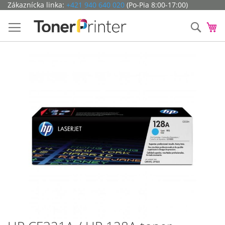
Preskočiť
Zákaznícka linka:
+421 940 640 020
(Po-Pia 8:00-17:00)
na
obsah
Hľada
Mô
Preskočiť
na
koniec
galérie
obrázkov
Preskočiť