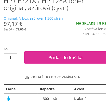
HP CE321A / HP 128A toner
na
originál, azúrová (cyan)
začiatok
galérie
Originál, A-box, azúrová, 1 300 strán
obrázkov
97,17 €
NA SKLADE | 8 KS
Zostáva len
8
79,00 €
SKU
4000539
Ks
Pridať do košíka
PRIDAŤ DO POROVNÁVANIA
Farba
Kapacita
Akosť
1 300 strán
I. akosť