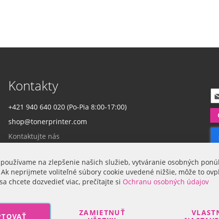
Kontakty
P
r
+421 940 640 020 (Po-Pia 8:00-17:00)
i
shop@tonerprinter.com
h
l
Kontaktujte nás
á
s
t
 používame na zlepšenie našich služieb, vytváranie osobných ponú
Firma
e
 Ak neprijmete voliteľné súbory cookie uvedené nižšie, môže to ovp
s
sa chcete dozvedieť viac, prečítajte si
Ochranu osobných údajov
a
O nás
n
a
ZAMIETNUŤ
VLAST
PTOVAŤ