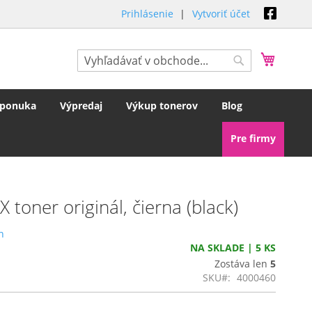
Prihlásenie
Vytvoriť účet
Môj koš
Hľadať
Hľadať
 ponuka
Výpredaj
Výkup tonerov
Blog
Pre firmy
toner originál, čierna (black)
n
NA SKLADE | 5 KS
Zostáva len
5
SKU
4000460