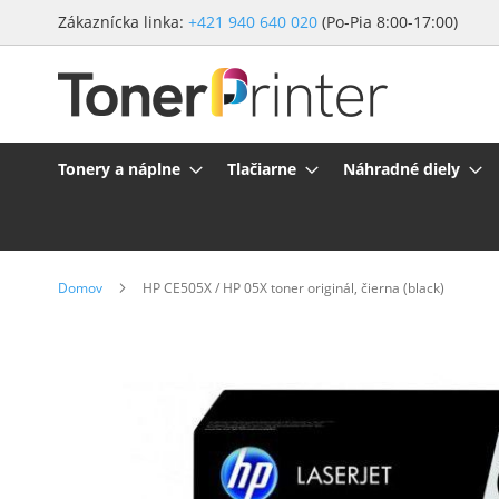
Preskočiť
Zákaznícka linka:
+421 940 640 020
(Po-Pia 8:00-17:00)
na
obsah
Tonery a náplne
Tlačiarne
Náhradné diely
Domov
HP CE505X / HP 05X toner originál, čierna (black)
Preskočiť
na
koniec
galérie
obrázkov