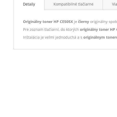
Detaily
Kompatibilné tlačiarne
Vi
Originálny toner HP CE505X
je
čierny
originálny spot
Pre zoznam tlačiarní, do ktorých
originálny toner HP
Inštalácia je veľmi jednoduchá a s
originálnym tone