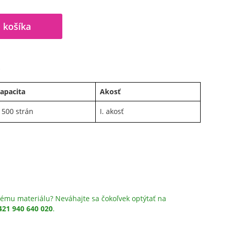
 košíka
A
apacita
Akosť
 500 strán
I. akosť
ému materiálu? Neváhajte sa čokoľvek optýtať na
421 940 640 020
.