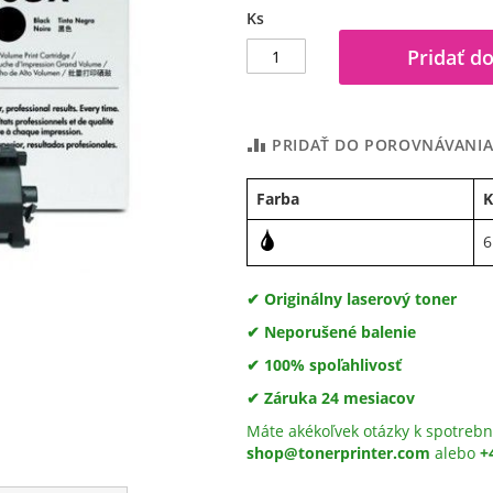
Ks
Pridať do
PRIDAŤ DO POROVNÁVANI
Farba
K
6
✔ Originálny laserový toner
✔ Neporušené balenie
✔ 100% spoľahlivosť
✔ Záruka 24 mesiacov
Máte akékoľvek otázky k spotrebn
shop@tonerprinter.com
alebo
+