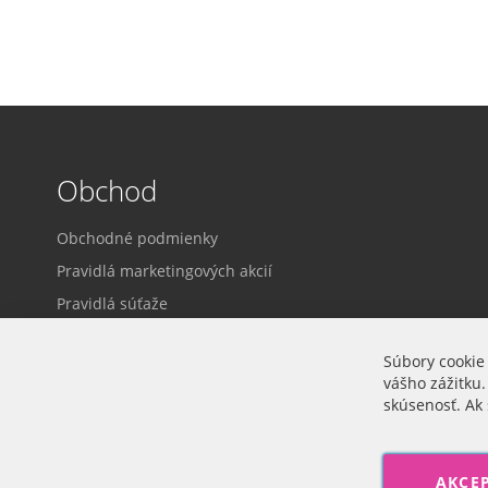
Obchod
Obchodné podmienky
Pravidlá marketingových akcií
Pravidlá súťaže
Dodacie a platobné podmienky
Súbory cookie
Ochrana osobných údajov
vášho zážitku.
Prihlásenie
skúsenosť. Ak 
Cookie nastavenia
AKCE