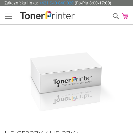
Preskočiť
Zákaznícka linka:
+421 940 640 020
(Po-Pia 8:00-17:00)
na
obsah
Hľada
Mô
Preskočiť
na
koniec
galérie
obrázkov
Preskočiť