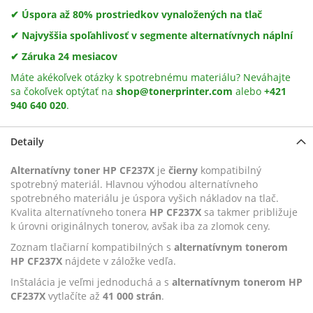
✔ Úspora až 80% prostriedkov vynaložených na tlač
✔ Najvyššia spoľahlivosť v segmente alternatívnych náplní
✔ Záruka 24 mesiacov
Máte akékoľvek otázky k spotrebnému materiálu? Neváhajte
sa čokoľvek optýtať na
shop@tonerprinter.com
alebo
+421
940 640 020
.
Detaily
Alternatívny toner HP CF237X
je
čierny
kompatibilný
spotrebný materiál. Hlavnou výhodou alternatívneho
spotrebného materiálu je úspora vyšich nákladov na tlač.
Kvalita alternatívneho tonera
HP CF237X
sa takmer približuje
k úrovni originálnych tonerov, avšak iba za zlomok ceny.
Zoznam tlačiarní kompatibilných s
alternatívnym tonerom
HP CF237X
nájdete v záložke vedľa.
Inštalácia je veľmi jednoduchá a s
alternatívnym tonerom HP
CF237X
vytlačíte až
41 000 strán
.