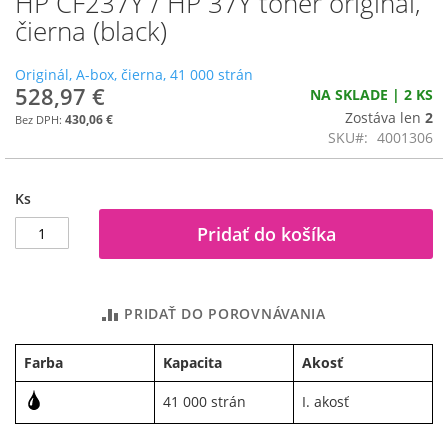
HP CF237Y / HP 37Y toner originál,
na
čierna (black)
začiatok
galérie
Originál, A-box, čierna, 41 000 strán
obrázkov
528,97 €
NA SKLADE | 2 KS
Zostáva len
2
430,06 €
SKU
4001306
Ks
Pridať do košíka
PRIDAŤ DO POROVNÁVANIA
Farba
Kapacita
Akosť
41 000 strán
I. akosť