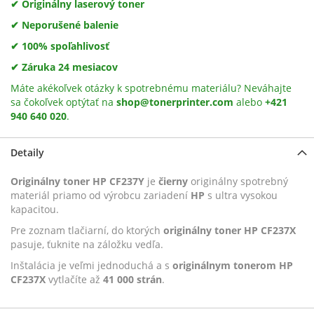
✔ Originálny laserový toner
✔ Neporušené balenie
✔ 100% spoľahlivosť
✔ Záruka 24 mesiacov
Máte akékoľvek otázky k spotrebnému materiálu? Neváhajte
sa čokoľvek optýtať na
shop@tonerprinter.com
alebo
+421
940 640 020
.
Detaily
Originálny toner HP CF237Y
je
čierny
originálny spotrebný
materiál priamo od výrobcu zariadení
HP
s ultra vysokou
kapacitou.
Pre zoznam tlačiarní, do ktorých
originálny toner HP CF237X
pasuje, ťuknite na záložku vedľa.
Inštalácia je veľmi jednoduchá a s
originálnym tonerom HP
CF237X
vytlačíte až
41 000 strán
.