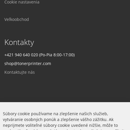
Cookie nastavenia
Veľkoobchod
Kontakty
+421 940 640 020 (Po-Pia 8:00-17:00)
shop@tonerprinter.com
Kontaktujte nás
Firma
Súbory cookie používame na zlepšenie našich služieb,
vytváranie osobných ponúk a zlepšenie vášho zážitku. Ak
O nás
neprijmete voliteľné súbory cookie uvedené nižšie, môže to