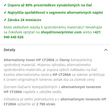
✔ Úspora až 80% prostriedkov vynaložených na tlač
✔ Najvyššia spoľahlivosť v segmente alternatívnych náplní
✔ Záruka 24 mesiacov
Máte akékoľvek otázky k spotrebnému materiálu? Neváhajte
sa čokoľvek optýtať na
shop@tonerprinter.com
alebo
+421
940 640 020
.
Detaily
Alternatívny toner HP CF280A
je
čierny
kompatibilný
spotrebný materiál. Hlavnou výhodou alternatívneho
spotrebného materiálu je úspora vyšich nákladov na tlač.
Kvalita alternatívneho tonera
HP CF280A
sa takmer približuje
k úrovni originálnych tonerov, avšak iba za zlomok ceny.
Zoznam tlačiarní kompatibilných s
alternatívnym tonerom
HP CF280A
nájdete v záložke vedľa.
Inštalácia je veľmi jednoduchá a s
alternatívnym tonerom HP
CF280A
vytlačíte až
2 700 strán
.