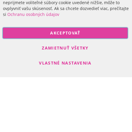
O nás
neprijmete voliteľné súbory cookie uvedené nižšie, môže to
ovplyvniť vašu skúsenosť. Ak sa chcete dozvedieť viac, prečítajte
si
Ochranu osobných údajov
P
AKCEPTOVAŤ
r
i
Odoberať
h
ZAMIETNUŤ VŠETKY
l
á
VLASTNÉ NASTAVENIA
s
t
e
s
Search engine powered by
ElasticSuite
a
Copyright © 2017-2022 R-DAS, s. r. o.
n
a
o
d
b
e
r