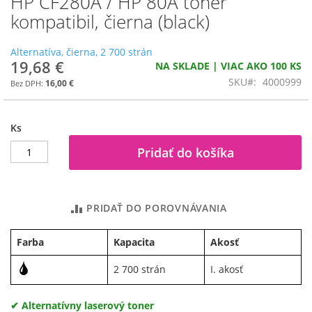
HP CF280A / HP 80A toner
na
kompatibil, čierna (black)
začiatok
galérie
Alternatíva, čierna, 2 700 strán
obrázkov
19,68 €
NA SKLADE | VIAC AKO 100 KS
SKU
4000999
16,00 €
Ks
Pridať do košíka
PRIDAŤ DO POROVNÁVANIA
Farba
Kapacita
Akosť
2 700 strán
I. akosť
✔ Alternatívny laserový toner