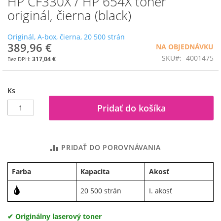
HP CF330X / HP 654X toner
na
originál, čierna (black)
začiatok
galérie
Originál, A-box, čierna, 20 500 strán
obrázkov
389,96 €
NA OBJEDNÁVKU
SKU
4001475
317,04 €
Ks
Pridať do košíka
PRIDAŤ DO POROVNÁVANIA
Farba
Kapacita
Akosť
20 500 strán
I. akosť
✔ Originálny laserový toner