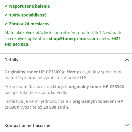
✔ Neporušené balenie
✔ 100% spoľahlivosť
✔ Záruka 24 mesiacov
Máte akékoľvek otázky k spotrebnému materiálu? Neváhajte
sa čokoľvek optýtať na
shop@tonerprinter.com
alebo
+421
940 640 020
.
Detaily
Originálny toner HP CF330X
je
čierny
originálny spotrebný
materiál priamo od výrobcu zariadení
HP
.
Pre zoznam tlačiarní, do ktorých
originálny toner HP CF330X
pasuje, ťuknite na záložku vedľa.
Inštalácia je veľmi jednoduchá a s
originálnym tonerom HP
CF330X
vytlačíte až
20 500 strán
.
Kompatibilné tlačiarne