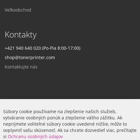
Veľkoobchod
Kontakty
+421 940 640 020 (Po-Pia 8:00-17:00)
shop@tonerprinter.com
Kontaktujte nás
Firma
Súbory cookie používame na zlepšenie našich služieb,
vytváranie osobných ponúk a zlepšenie vášho zážitku. Ak
O nás
neprijmete voliteľné súbory cookie uvedené nižšie, môže to
ovplyvniť vašu skúsenosť. Ak sa chcete dozvedieť viac, prečítajte
si
Ochranu osobných údajov