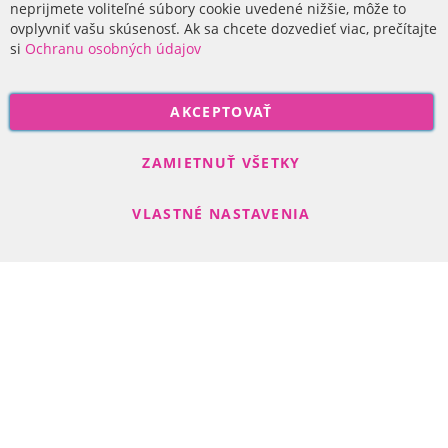
O nás
neprijmete voliteľné súbory cookie uvedené nižšie, môže to
ovplyvniť vašu skúsenosť. Ak sa chcete dozvedieť viac, prečítajte
si
Ochranu osobných údajov
P
AKCEPTOVAŤ
r
i
Odoberať
h
ZAMIETNUŤ VŠETKY
l
á
VLASTNÉ NASTAVENIA
s
t
e
s
Search engine powered by
ElasticSuite
a
Copyright © 2017-2022 R-DAS, s. r. o.
n
a
o
d
b
e
r