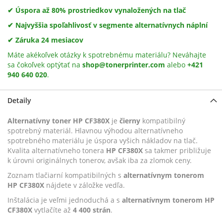
✔ Úspora až 80% prostriedkov vynaložených na tlač
✔ Najvyššia spoľahlivosť v segmente alternatívnych náplní
✔ Záruka 24 mesiacov
Máte akékoľvek otázky k spotrebnému materiálu? Neváhajte
sa čokoľvek optýtať na
shop@tonerprinter.com
alebo
+421
940 640 020
.
Detaily
Alternatívny toner HP CF380X
je
čierny
kompatibilný
spotrebný materiál. Hlavnou výhodou alternatívneho
spotrebného materiálu je úspora vyšich nákladov na tlač.
Kvalita alternatívneho tonera
HP CF380X
sa takmer približuje
k úrovni originálnych tonerov, avšak iba za zlomok ceny.
Zoznam tlačiarní kompatibilných s
alternatívnym tonerom
HP CF380X
nájdete v záložke vedľa.
Inštalácia je veľmi jednoduchá a s
alternatívnym tonerom HP
CF380X
vytlačíte až
4 400 strán
.