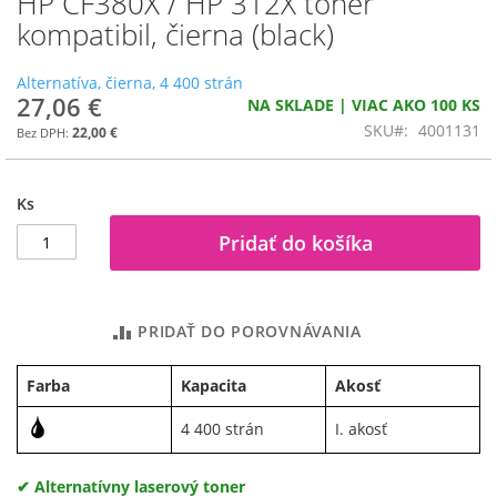
HP CF380X / HP 312X toner
na
kompatibil, čierna (black)
začiatok
galérie
Alternatíva, čierna, 4 400 strán
obrázkov
27,06 €
NA SKLADE | VIAC AKO 100 KS
SKU
4001131
22,00 €
Ks
Pridať do košíka
PRIDAŤ DO POROVNÁVANIA
Farba
Kapacita
Akosť
4 400 strán
I. akosť
✔ Alternatívny laserový toner