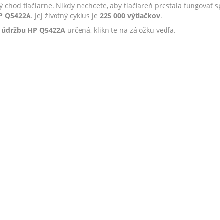
ý chod tlačiarne. Nikdy nechcete, aby tlačiareň prestala fungovať s
HP Q5422A
. Jej životný cyklus je
225 000 výtlačkov
.
a údržbu HP Q5422A
určená, kliknite na záložku vedľa.