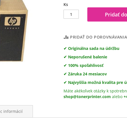
Ks
Pridať do
PRIDAŤ DO POROVNÁVANI
✔ Originálna sada na údržbu
✔ Neporušené balenie
✔ 100% spoľahlivosť
✔ Záruka 24 mesiacov
✔ Najvyššia možná kvalita pre ú
Máte akékoľvek otázky k spotrebn
shop@tonerprinter.com
alebo
+
ac informácií