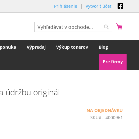
Prihlásenie
Vytvoriť účet
Môj koš
Hľadať
Hľadať
 ponuka
Výpredaj
Výkup tonerov
Blog
Pre firmy
 údržbu originál
NA OBJEDNÁVKU
SKU
4000961