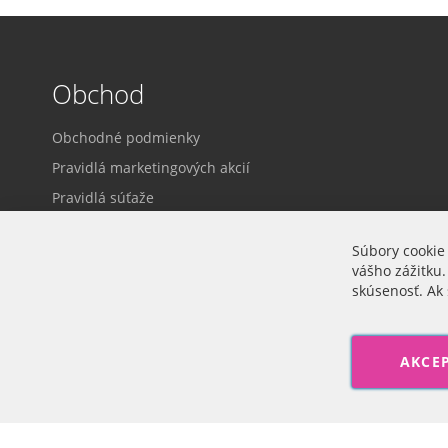
Obchod
Obchodné podmienky
Pravidlá marketingových akcií
Pravidlá súťaže
Dodacie a platobné podmienky
Súbory cookie
Ochrana osobných údajov
vášho zážitku.
Prihlásenie
skúsenosť. Ak 
Cookie nastavenia
AKCE
Veľkoobchod