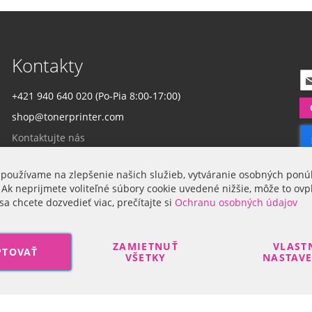
Kontakty
P
r
+421 940 640 020 (Po-Pia 8:00-17:00)
i
shop@tonerprinter.com
h
l
Kontaktujte nás
á
s
t
 používame na zlepšenie našich služieb, vytváranie osobných ponú
Firma
e
 Ak neprijmete voliteľné súbory cookie uvedené nižšie, môže to ovp
s
sa chcete dozvedieť viac, prečítajte si
Ochranu osobných údajov
a
O nás
n
a
ZAMIETNUŤ
VLAST
PTOVAŤ
o
VŠETKY
NASTAV
d
b
e
Search engine powered by
ElasticSuite