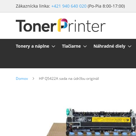
Preskočiť
Zákaznícka linka:
+421 940 640 020
(Po-Pia 8:00-17:00)
na
obsah
Tonery a náplne
Tlačiarne
Náhradné diely
Domov
HP Q5422A sada na údržbu originál
Preskočiť
na
koniec
galérie
obrázkov