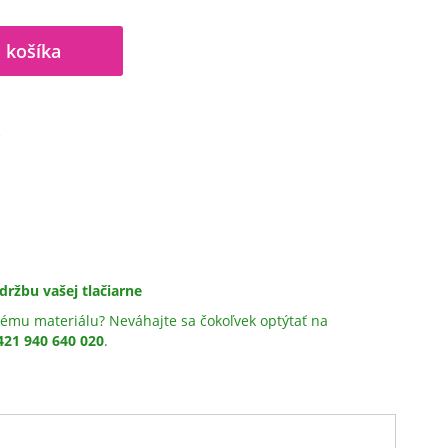
 košíka
A
držbu vašej tlačiarne
ému materiálu? Neváhajte sa čokoľvek optýtať na
421 940 640 020
.