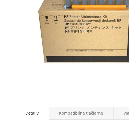
Preskočiť
na
začiatok
galérie
obrázkov
Detaily
Kompatibilné tlačiarne
Vi