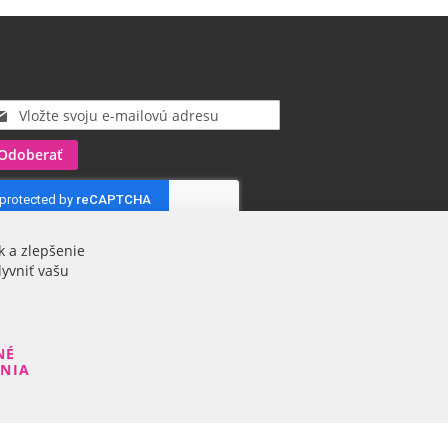
Odoberať
k a zlepšenie
lyvniť vašu
NÉ
ENIA