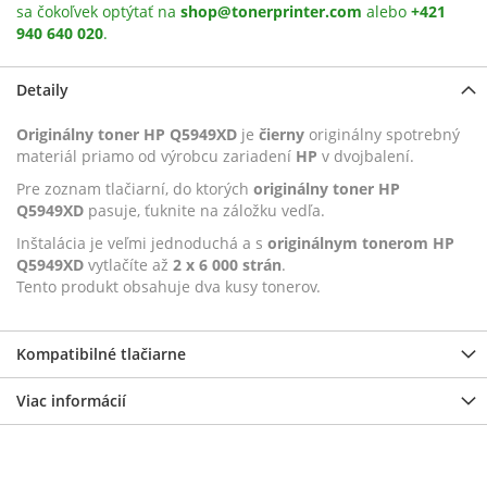
sa čokoľvek optýtať na
shop@tonerprinter.com
alebo
+421
940 640 020
.
Detaily
Originálny toner HP Q5949XD
je
čierny
originálny spotrebný
materiál priamo od výrobcu zariadení
HP
v dvojbalení.
Pre zoznam tlačiarní, do ktorých
originálny toner HP
Q5949XD
pasuje, ťuknite na záložku vedľa.
Inštalácia je veľmi jednoduchá a s
originálnym tonerom HP
Q5949XD
vytlačíte až
2 x 6 000 strán
.
Tento produkt obsahuje dva kusy tonerov.
Kompatibilné tlačiarne
Viac informácií