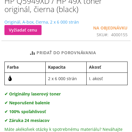
HP Q5949XD / HP 49X toner
na
originál, čierna (black)
začiatok
galérie
Originál, A-box, čierna, 2 x 6 000 strán
obrázkov
NA OBJEDNÁVKU
Vyžiadať cenu
SKU
4000155
PRIDAŤ DO POROVNÁVANIA
Farba
Kapacita
Akosť
2 x 6 000 strán
I. akosť
✔ Originálny laserový toner
✔ Neporušené balenie
✔ 100% spoľahlivosť
✔ Záruka 24 mesiacov
Máte akékoľvek otázky k spotrebnému materiálu? Neváhajte