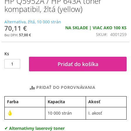
HP Q5952A / HP 643A toner
na
kompatibil, žltá (yellow)
začiatok
galérie
Alternatíva, žltá, 10 000 strán
obrázkov
70,11 €
NA SKLADE | VIAC AKO 100 KS
SKU
4001259
57,00 €
Ks
Pridať do košíka
PRIDAŤ DO POROVNÁVANIA
Farba
Kapacita
Akosť
10 000 strán
I. akosť
✔ Alternatívny laserový toner