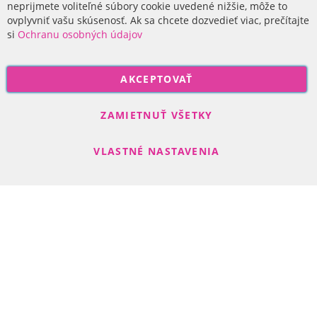
O nás
neprijmete voliteľné súbory cookie uvedené nižšie, môže to
ovplyvniť vašu skúsenosť. Ak sa chcete dozvedieť viac, prečítajte
si
Ochranu osobných údajov
P
AKCEPTOVAŤ
r
i
Odoberať
h
ZAMIETNUŤ VŠETKY
l
á
VLASTNÉ NASTAVENIA
s
t
e
s
Search engine powered by
ElasticSuite
a
Copyright © 2017-2022 R-DAS, s. r. o.
n
a
o
d
b
e
r