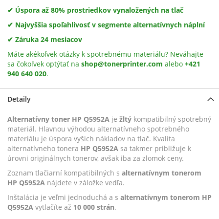
✔ Úspora až 80% prostriedkov vynaložených na tlač
✔ Najvyššia spoľahlivosť v segmente alternatívnych náplní
✔ Záruka 24 mesiacov
Máte akékoľvek otázky k spotrebnému materiálu? Neváhajte
sa čokoľvek optýtať na
shop@tonerprinter.com
alebo
+421
940 640 020
.
Detaily
Alternatívny toner HP Q5952A
je
žltý
kompatibilný spotrebný
materiál. Hlavnou výhodou alternatívneho spotrebného
materiálu je úspora vyšich nákladov na tlač. Kvalita
alternatívneho tonera
HP Q5952A
sa takmer približuje k
úrovni originálnych tonerov, avšak iba za zlomok ceny.
Zoznam tlačiarní kompatibilných s
alternatívnym tonerom
HP Q5952A
nájdete v záložke vedľa.
Inštalácia je veľmi jednoduchá a s
alternatívnym tonerom HP
Q5952A
vytlačíte až
10 000 strán
.