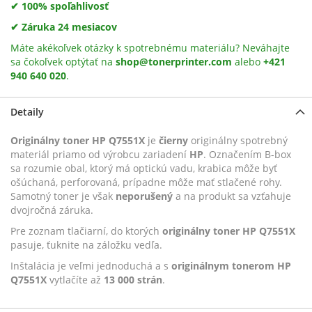
✔ 100% spoľahlivosť
✔ Záruka 24 mesiacov
Máte akékoľvek otázky k spotrebnému materiálu? Neváhajte
sa čokoľvek optýtať na
shop@tonerprinter.com
alebo
+421
940 640 020
.
Detaily
Originálny toner HP Q7551X
je
čierny
originálny spotrebný
materiál priamo od výrobcu zariadení
HP
. Označením B-box
sa rozumie obal, ktorý má optickú vadu, krabica môže byť
ošúchaná, perforovaná, prípadne môže mať stlačené rohy.
Samotný toner je však
neporušený
a na produkt sa vzťahuje
dvojročná záruka.
Pre zoznam tlačiarní, do ktorých
originálny toner HP Q7551X
pasuje, ťuknite na záložku vedľa.
Inštalácia je veľmi jednoduchá a s
originálnym tonerom HP
Q7551X
vytlačíte až
13 000 strán
.