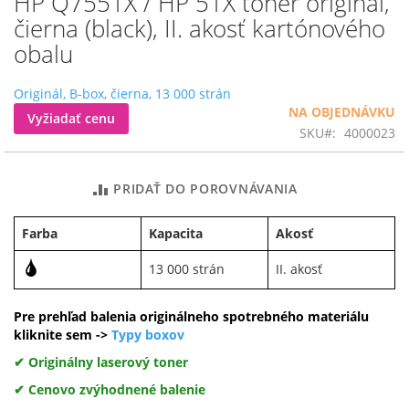
HP Q7551X / HP 51X toner originál,
na
čierna (black), II. akosť kartónového
začiatok
obalu
galérie
obrázkov
Originál, B-box, čierna, 13 000 strán
NA OBJEDNÁVKU
Vyžiadať cenu
SKU
4000023
PRIDAŤ DO POROVNÁVANIA
Farba
Kapacita
Akosť
13 000 strán
II. akosť
Pre prehľad balenia originálneho spotrebného materiálu
kliknite sem ->
Typy boxov
✔ Originálny laserový toner
✔ Cenovo zvýhodnené balenie