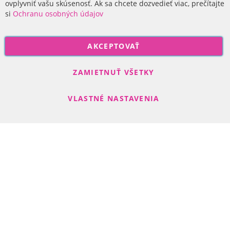
ovplyvniť vašu skúsenosť. Ak sa chcete dozvedieť viac, prečítajte
si
Ochranu osobných údajov
P
AKCEPTOVAŤ
r
i
Odoberať
h
ZAMIETNUŤ VŠETKY
l
á
VLASTNÉ NASTAVENIA
s
t
e
s
Search engine powered by
ElasticSuite
a
Copyright © 2017-2022 R-DAS, s. r. o.
n
a
o
d
b
e
r
n