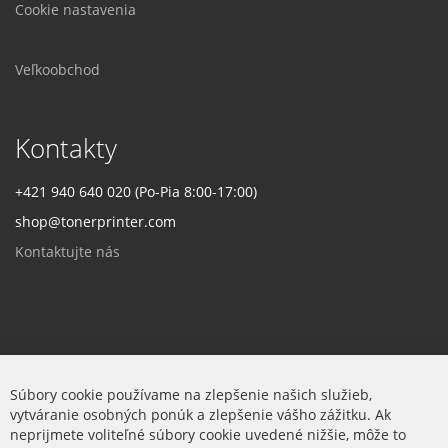
Cookie nastavenia
Veľkoobchod
Kontakty
+421 940 640 020 (Po-Pia 8:00-17:00)
shop@tonerprinter.com
Kontaktujte nás
Firma
Súbory cookie používame na zlepšenie našich služieb,
vytváranie osobných ponúk a zlepšenie vášho zážitku. Ak
O nás
neprijmete voliteľné súbory cookie uvedené nižšie, môže to