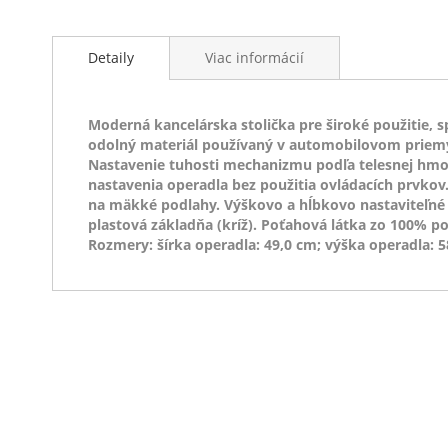
Detaily
Viac informácií
Moderná kancelárska stolička pre široké použitie, 
odolný materiál používaný v automobilovom priemy
Nastavenie tuhosti mechanizmu podľa telesnej hmo
nastavenia operadla bez použitia ovládacích prvkov
na mäkké podlahy. Výškovo a hĺbkovo nastaviteľné 
plastová základňa (kríž). Poťahová látka zo 100% p
Rozmery: šírka operadla: 49,0 cm; výška operadla: 58