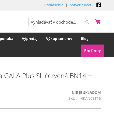
Prihlásenie
Vytvoriť účet
Môj koš
Hľadať
Hľadať
 ponuka
Výpredaj
Výkup tonerov
Blog
Pre firmy
ka GALA Plus SL červená BN14 +
NIE JE SKLADOM
SKU
4KANCST16