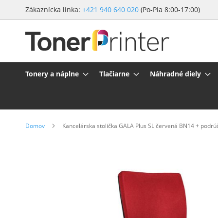
Preskočiť
Zákaznícka linka:
+421 940 640 020
(Po-Pia 8:00-17:00)
na
obsah
Tonery a náplne
Tlačiarne
Náhradné diely
Domov
Kancelárska stolička GALA Plus SL červená BN14 + podrú
Preskočiť
na
koniec
galérie
obrázkov