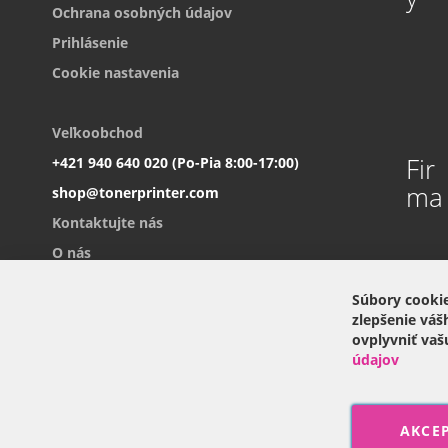
Ochrana osobných údajov
Prihlásenie
Cookie nastavenia
Veľkoobchod
Fir
+421 940 640 020 (Po-Pia 8:00-17:00)
ma
shop@tonerprinter.com
Kontaktujte nás
O nás
Súbory cookie
P
zlepšenie váš
r
ovplyvniť vaš
i
Odoberať
údajov
h
l
á
s
AKCE
t