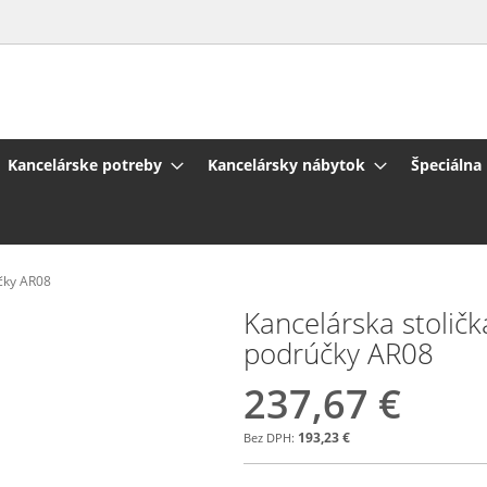
Kancelárske potreby
Kancelársky nábytok
Špeciálna
čky AR08
Kancelárska stolič
podrúčky AR08
237,67 €
193,23 €