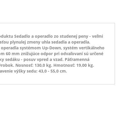
oduktu Sedadlo a operadlo zo studenej peny - veľmi
ou plynulej zmeny uhla sedadla a operadla.
ky operadla systémom Up-Down, systém vertikálneho
rom 60 mm znižujúce odpor pri odvaľovaní sú určené
ky sedáku - posuv vpred a vzad. Päťramenná
ýrobok. Nosnosť: 130,0 kg. Hmotnosť: 19,00 kg.
avenie výšky sedu: 43,0 - 55,0 cm.