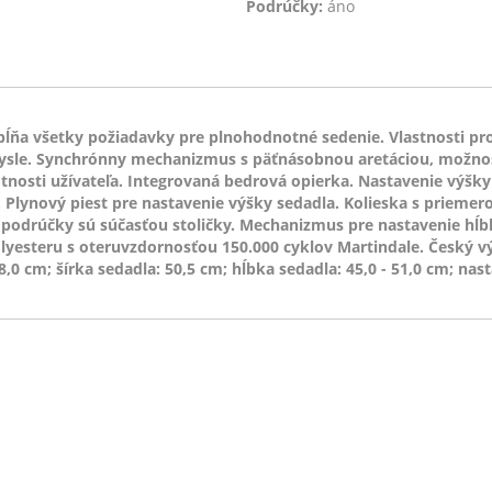
Podrúčky:
áno
spĺňa všetky požiadavky pre plnohodnotné sedenie. Vlastnosti pr
sle. Synchrónny mechanizmus s päťnásobnou aretáciou, možnosť
tnosti užívateľa. Integrovaná bedrová opierka. Nastavenie výš
. Plynový piest pre nastavenie výšky sedadla. Kolieska s prieme
podrúčky sú súčasťou stoličky. Mechanizmus pre nastavenie hĺb
olyesteru s oteruvzdornosťou 150.000 cyklov Martindale. Český v
,0 cm; šírka sedadla: 50,5 cm; hĺbka sedadla: 45,0 - 51,0 cm; nast