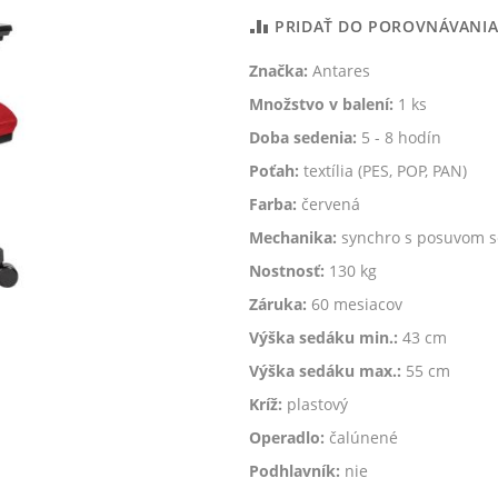
PRIDAŤ DO POROVNÁVANI
Značka:
Antares
Množstvo v balení:
1 ks
Doba sedenia:
5 - 8 hodín
Poťah:
textília (PES, POP, PAN)
Farba:
červená
Mechanika:
synchro s posuvom 
Nostnosť:
130 kg
Záruka:
60 mesiacov
Výška sedáku min.:
43 cm
Výška sedáku max.:
55 cm
Kríž:
plastový
Operadlo:
čalúnené
Podhlavník:
nie