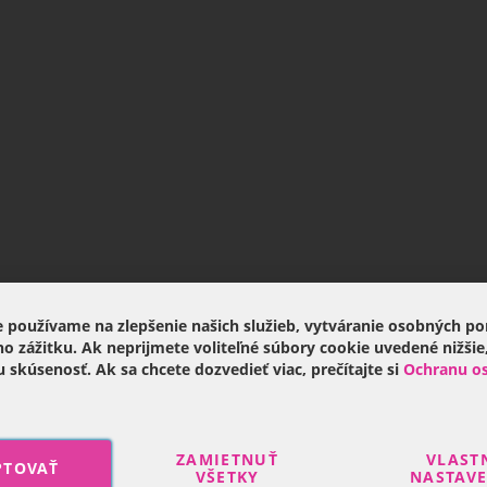
 používame na zlepšenie našich služieb, vytváranie osobných p
ho zážitku. Ak neprijmete voliteľné súbory cookie uvedené nižšie
u skúsenosť. Ak sa chcete dozvedieť viac, prečítajte si
Ochranu o
ZAMIETNUŤ
VLAST
PTOVAŤ
VŠETKY
NASTAV