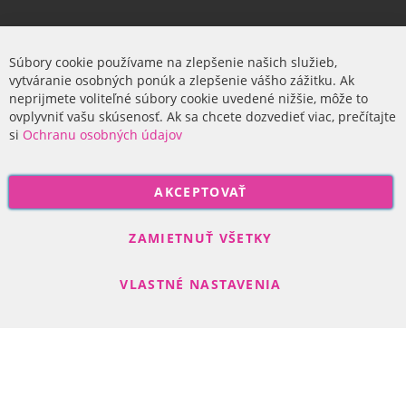
Firma
Súbory cookie používame na zlepšenie našich služieb,
vytváranie osobných ponúk a zlepšenie vášho zážitku. Ak
O nás
neprijmete voliteľné súbory cookie uvedené nižšie, môže to
ovplyvniť vašu skúsenosť. Ak sa chcete dozvedieť viac, prečítajte
si
Ochranu osobných údajov
P
AKCEPTOVAŤ
r
i
Odoberať
h
ZAMIETNUŤ VŠETKY
l
á
VLASTNÉ NASTAVENIA
s
t
e
s
Search engine powered by
ElasticSuite
a
Copyright © 2017-2022 R-DAS, s. r. o.
n
a