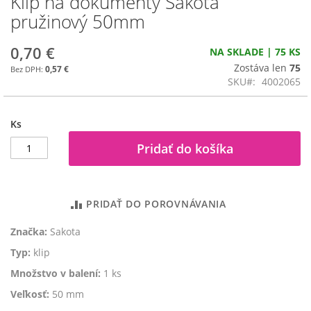
Klip na dokumenty Sakota
na
pružinový 50mm
začiatok
galérie
0,70 €
NA SKLADE | 75 KS
obrázkov
Zostáva len
75
0,57 €
SKU
4002065
Ks
Pridať do košíka
PRIDAŤ DO POROVNÁVANIA
Značka:
Sakota
Typ:
klip
Množstvo v balení:
1 ks
Veľkosť:
50 mm