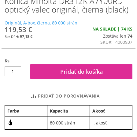
Konica Minolta DR312K A7Y00RD
na
optický valec originál, čierna (black)
začiatok
galérie
Originál, A-box, čierna, 80 000 strán
obrázkov
119,53 €
NA SKLADE | 74 KS
Zostáva len
74
97,18 €
SKU
4000937
Ks
Pridať do košíka
PRIDAŤ DO POROVNÁVANIA
Farba
Kapacita
Akosť
80 000 strán
I. akosť