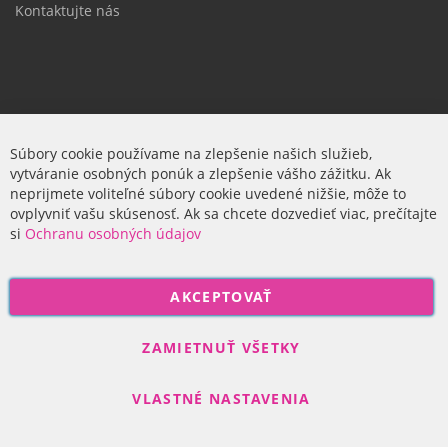
Kontaktujte nás
Firma
Súbory cookie používame na zlepšenie našich služieb,
vytváranie osobných ponúk a zlepšenie vášho zážitku. Ak
O nás
neprijmete voliteľné súbory cookie uvedené nižšie, môže to
ovplyvniť vašu skúsenosť. Ak sa chcete dozvedieť viac, prečítajte
si
Ochranu osobných údajov
P
AKCEPTOVAŤ
r
i
Odoberať
h
ZAMIETNUŤ VŠETKY
l
á
VLASTNÉ NASTAVENIA
s
t
e