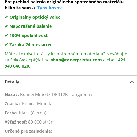
Pre prehľad balenia originálneho spotrebného materiálu
kliknite sem ->
Typy boxov
✔ Originálny optický valec
✔ Neporušené balenie
✔ 100% spoľahlivosť
✔ Záruka 24 mesiacov
Máte akékoľvek otázky k spotrebnému materiálu? Neváhajte
sa čokoľvek optýtať na
shop@tonerprinter.com
alebo
+421
940 640 020
.
Detaily
Názov:
Konica Minolta DR312K - originálny
Značka:
Konica Minolta
Farba:
black (čierna)
Výťažnosť:
80 000 strán
Určené pre zariadenia: