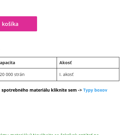
 košíka
A
apacita
Akosť
20 000 strán
I. akosť
o spotrebného materiálu kliknite sem ->
Typy boxov