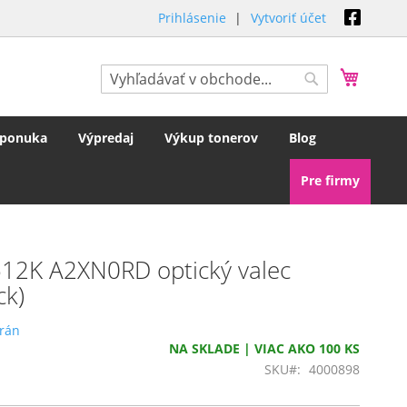
Prihlásenie
Vytvoriť účet
Môj koš
Hľadať
Hľadať
 ponuka
Výpredaj
Výkup tonerov
Blog
Pre firmy
512K A2XN0RD optický valec
ck)
trán
NA SKLADE | VIAC AKO 100 KS
SKU
4000898