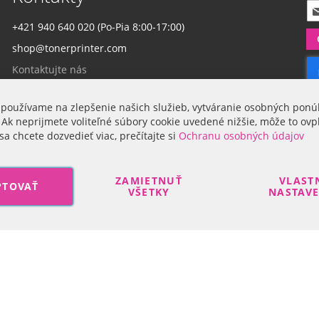
P
r
+421 940 640 020 (Po-Pia 8:00-17:00)
i
shop@tonerprinter.com
h
l
Kontaktujte nás
á
s
t
 používame na zlepšenie našich služieb, vytváranie osobných ponú
Firma
e
 Ak neprijmete voliteľné súbory cookie uvedené nižšie, môže to ovp
s
sa chcete dozvedieť viac, prečítajte si
Ochranu osobných údajov
a
O nás
n
a
ZAMIETNUŤ
VLAST
PTOVAŤ
o
VŠETKY
NASTAV
d
b
e
Search engine powered by
ElasticSuite
r
n
Copyright © 2017-2022 R-DAS, s. r. o.
á
š
h