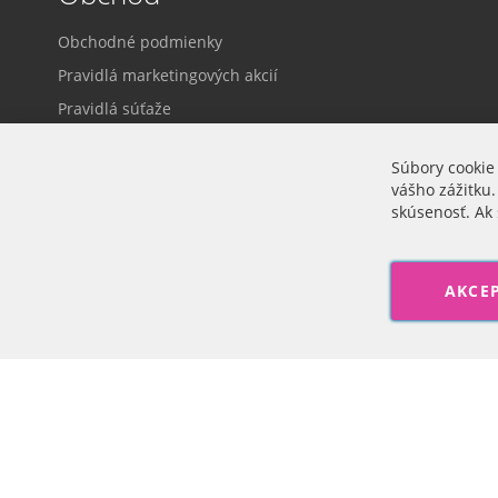
Obchodné podmienky
Pravidlá marketingových akcií
Pravidlá súťaže
Dodacie a platobné podmienky
Súbory cookie
Ochrana osobných údajov
vášho zážitku.
Prihlásenie
skúsenosť. Ak 
Cookie nastavenia
AKCE
Veľkoobchod