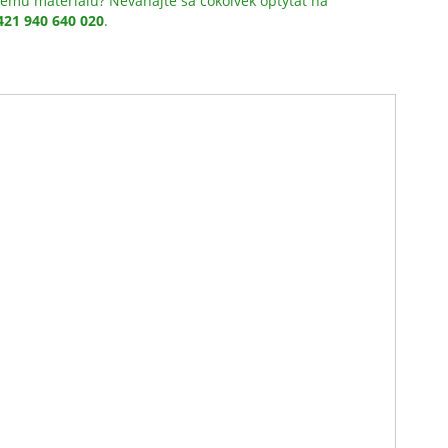
ému materiálu? Neváhajte sa čokoľvek optýtať na
421 940 640 020
.