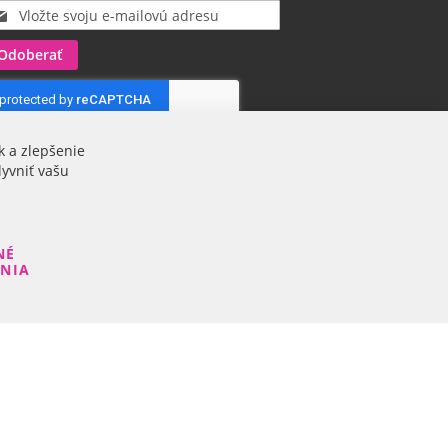
Odoberať
k a zlepšenie
lyvniť vašu
NÉ
ENIA