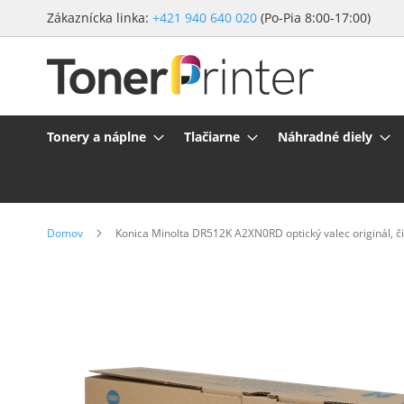
Preskočiť
Zákaznícka linka:
+421 940 640 020
(Po-Pia 8:00-17:00)
na
obsah
Tonery a náplne
Tlačiarne
Náhradné diely
Domov
Konica Minolta DR512K A2XN0RD optický valec originál, či
Preskočiť
na
koniec
galérie
obrázkov