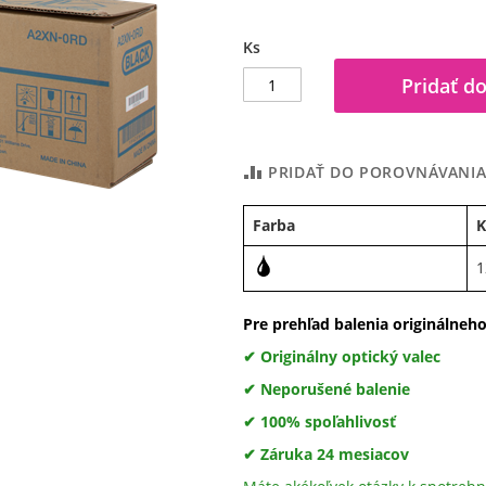
Ks
Pridať do
PRIDAŤ DO POROVNÁVANI
Farba
K
1
Pre prehľad balenia originálneh
✔ Originálny optický valec
✔ Neporušené balenie
✔ 100% spoľahlivosť
✔ Záruka 24 mesiacov