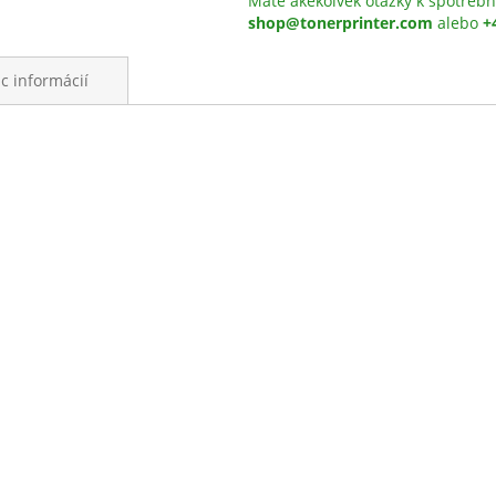
Máte akékoľvek otázky k spotrebn
shop@tonerprinter.com
alebo
+
ac informácií