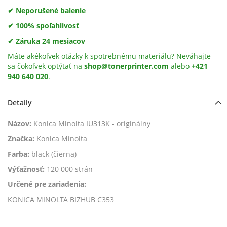
✔ Neporušené balenie
✔ 100% spoľahlivosť
✔ Záruka 24 mesiacov
Máte akékoľvek otázky k spotrebnému materiálu? Neváhajte
sa čokoľvek optýtať na
shop@tonerprinter.com
alebo
+421
940 640 020
.
Detaily
Názov:
Konica Minolta IU313K - originálny
Značka:
Konica Minolta
Farba:
black (čierna)
Výťažnosť:
120 000 strán
Určené pre zariadenia:
KONICA MINOLTA BIZHUB C353