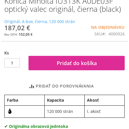
Konica Minolta IU313K A0DE03F
na
optický valec originál, čierna (black)
začiatok
galérie
Originál, A-box, čierna, 120 000 strán
obrázkov
187,02 €
NA OBJEDNÁVKU
SKU
4000926
152,05 €
Ks
Pridať do košíka
PRIDAŤ DO POROVNÁVANIA
Farba
Kapacita
Akosť
120 000 strán
I. akosť
✔ Originálna obrazová jedntoka