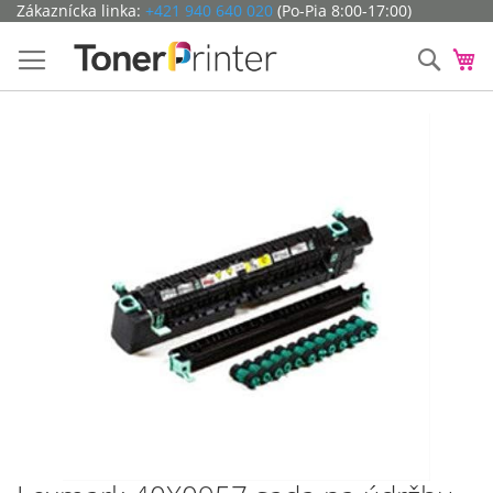
Preskočiť
Zákaznícka linka:
+421 940 640 020
(Po-Pia 8:00-17:00)
na
obsah
Hľada
Mô
Preskočiť
na
koniec
galérie
obrázkov
Preskočiť