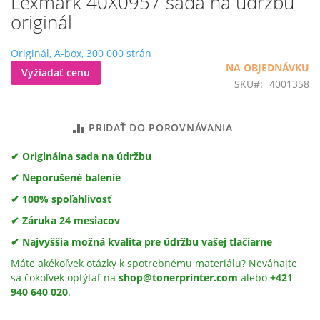
Lexmark 40X0957 sada na údržbu
na
originál
začiatok
galérie
Originál, A-box, 300 000 strán
obrázkov
NA OBJEDNÁVKU
Vyžiadať cenu
SKU
4001358
PRIDAŤ DO POROVNÁVANIA
✔ Originálna sada na údržbu
✔ Neporušené balenie
✔ 100% spoľahlivosť
✔ Záruka 24 mesiacov
✔ Najvyššia možná kvalita pre údržbu vašej tlačiarne
Máte akékoľvek otázky k spotrebnému materiálu? Neváhajte
sa čokoľvek optýtať na
shop@tonerprinter.com
alebo
+421
940 640 020
.