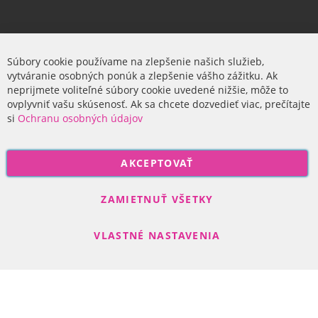
Firma
Súbory cookie používame na zlepšenie našich služieb,
vytváranie osobných ponúk a zlepšenie vášho zážitku. Ak
O nás
neprijmete voliteľné súbory cookie uvedené nižšie, môže to
ovplyvniť vašu skúsenosť. Ak sa chcete dozvedieť viac, prečítajte
si
Ochranu osobných údajov
P
AKCEPTOVAŤ
r
i
Odoberať
h
ZAMIETNUŤ VŠETKY
l
á
VLASTNÉ NASTAVENIA
s
t
e
s
Search engine powered by
ElasticSuite
a
Copyright © 2017-2022 R-DAS, s. r. o.
n