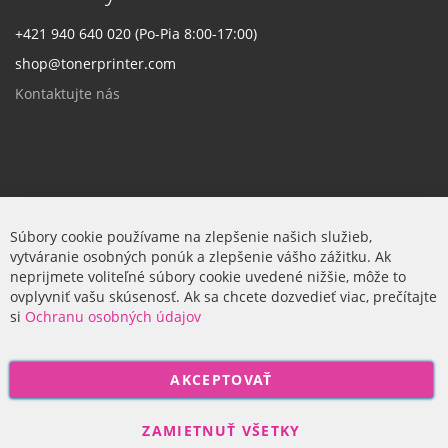
+421 940 640 020 (Po-Pia 8:00-17:00)
shop@tonerprinter.com
Kontaktujte nás
Firma
Súbory cookie používame na zlepšenie našich služieb,
vytváranie osobných ponúk a zlepšenie vášho zážitku. Ak
O nás
neprijmete voliteľné súbory cookie uvedené nižšie, môže to
ovplyvniť vašu skúsenosť. Ak sa chcete dozvedieť viac, prečítajte
si
Ochranu osobných údajov
P
AKCEPTOVAŤ
r
i
Odoberať
h
ZAMIETNUŤ VŠETKY