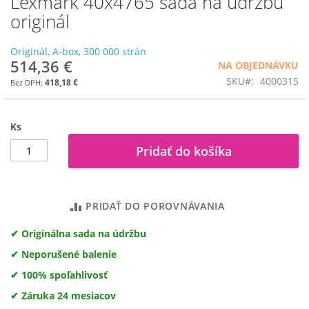
Lexmark 40x4765 sada na údržbu
na
originál
začiatok
galérie
Originál, A-box, 300 000 strán
obrázkov
514,36 €
NA OBJEDNÁVKU
SKU
4000315
418,18 €
Ks
Pridať do košíka
PRIDAŤ DO POROVNÁVANIA
✔ Originálna sada na údržbu
✔ Neporušené balenie
✔ 100% spoľahlivosť
✔ Záruka 24 mesiacov