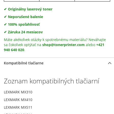
✔ Originálny laserový toner
✔ Neporušené balenie
✔ 100% spoľahlivosť
✔ Záruka 24 mesiacov
Máte akékoľvek otázky k spotrebnému materiálu? Neváhajte
sa čokoľvek optýtať na
shop@tonerprinter.com
alebo
+421
940 640 020
.
Kompatibilné tlačiarne
Zoznam kompatibilných tlačiarní
LEXMARK MX310
LEXMARK MX410
LEXMARK MX511