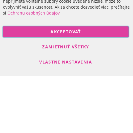
O nás
neprijmete voliteľné súbory cookie uvedené nižšie, môže to
ovplyvniť vašu skúsenosť. Ak sa chcete dozvedieť viac, prečítajte
si
Ochranu osobných údajov
P
AKCEPTOVAŤ
r
i
Odoberať
h
ZAMIETNUŤ VŠETKY
l
á
VLASTNÉ NASTAVENIA
s
t
e
s
Search engine powered by
ElasticSuite
a
Copyright © 2017-2022 R-DAS, s. r. o.
n
a
o
d
b
e
r