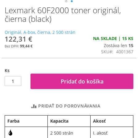
Lexmark 60F2000 toner originál,
Preskočiť
na
čierna (black)
začiatok
galérie
Originál, A-box, čierna, 2 500 strán
obrázkov
122,31 €
NA SKLADE | 15 KS
Zostáva len
15
99,44 €
SKU
4001367
Ks
Pridať do košíka
PRIDAŤ DO POROVNÁVANIA
Farba
Kapacita
Akosť
2 500 strán
I. akosť