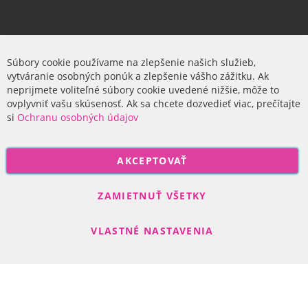
Firma
Súbory cookie používame na zlepšenie našich služieb,
vytváranie osobných ponúk a zlepšenie vášho zážitku. Ak
O nás
neprijmete voliteľné súbory cookie uvedené nižšie, môže to
ovplyvniť vašu skúsenosť. Ak sa chcete dozvedieť viac, prečítajte
si
Ochranu osobných údajov
P
AKCEPTOVAŤ
r
i
Odoberať
h
ZAMIETNUŤ VŠETKY
l
á
VLASTNÉ NASTAVENIA
s
t
e
s
Search engine powered by
ElasticSuite
a
Copyright © 2017-2022 R-DAS, s. r. o.
n