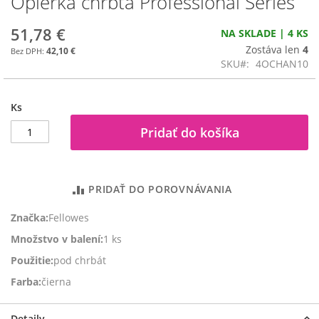
Opierka chrbta Professional Series
na
začiatok
51,78 €
NA SKLADE | 4 KS
galérie
Zostáva len
4
42,10 €
obrázkov
SKU
4OCHAN10
Ks
Pridať do košíka
PRIDAŤ DO POROVNÁVANIA
Značka:
Fellowes
Množstvo v balení:
1 ks
Použitie:
pod chrbát
Farba:
čierna
Detaily