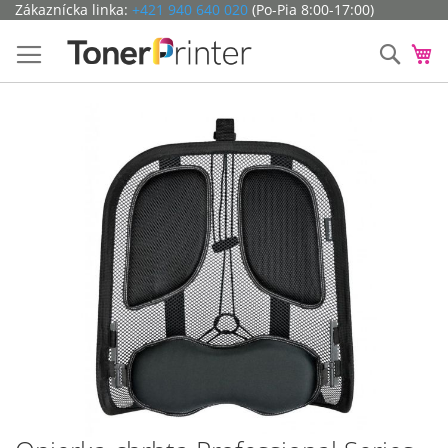
Preskočiť
Zákaznícka linka:
+421 940 640 020
(Po-Pia 8:00-17:00)
na
obsah
Hľada
Mô
Preskočiť
na
koniec
galérie
obrázkov
Preskočiť