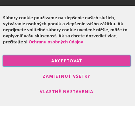
Súbory cookie používame na zlepšenie našich služieb,
Firma
vytváranie osobných ponúk a zlepšenie vášho zážitku. Ak
neprijmete voliteľné súbory cookie uvedené nižšie, môže to
O nás
ovplyvniť vašu skúsenosť. Ak sa chcete dozvedieť viac,
prečítajte si
Ochranu osobných údajov
P
AKCEPTOVAŤ
r
i
Odoberať
h
ZAMIETNUŤ VŠETKY
l
á
VLASTNÉ NASTAVENIA
s
t
e
s
Search engine powered by
ElasticSuite
a
Copyright © 2017-2022 R-DAS, s. r. o.
n
a