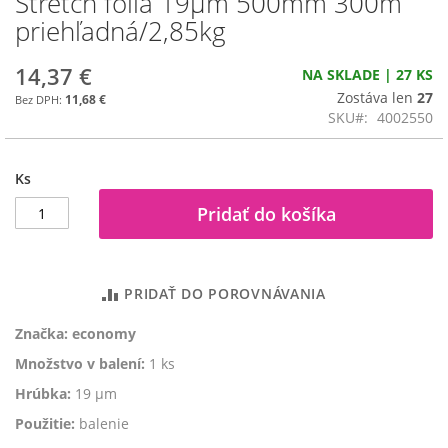
Stretch fólia 19µm 500mm 300m
na
priehľadná/2,85kg
začiatok
galérie
14,37 €
NA SKLADE | 27 KS
obrázkov
Zostáva len
27
11,68 €
SKU
4002550
Ks
Pridať do košíka
PRIDAŤ DO POROVNÁVANIA
Značka: economy
Množstvo v balení:
1 ks
Hrúbka:
19 µm
Použitie:
balenie