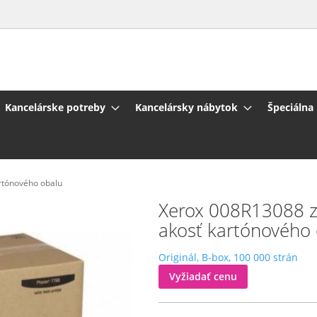
Kancelárske potreby
Kancelársky nábytok
Špeciálna
artónového obalu
Xerox 008R13088 zap
akosť kartónového
Originál, B-box, 100 000 strán
Vyžiadať cenu