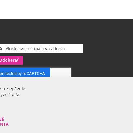
Odoberať
k a zlepšenie
lyvniť vašu
NÉ
ENIA