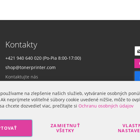
Kontakty
P
r
+421 940 640 020 (Po-Pia 8:00-17:00)
i
shop@tonerprinter.com
h
l
Kontaktujte nás
á
s
t
 používame na zlepšenie našich služieb, vytváranie osobných ponú
Firma
e
 Ak neprijmete voliteľné súbory cookie uvedené nižšie, môže to ovp
s
sa chcete dozvedieť viac, prečítajte si
Ochranu osobných údajov
a
O nás
n
a
ZAMIETNUŤ
VLAST
PTOVAŤ
o
VŠETKY
NASTAV
d