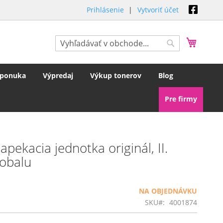
Prihlásenie
Vytvoriť účet
Môj koš
Hľadať
Hľadať
 ponuka
Výpredaj
Výkup tonerov
Blog
Pre firmy
ekacia jednotka originál, II.
 obalu
NA OBJEDNÁVKU
SKU
4001874