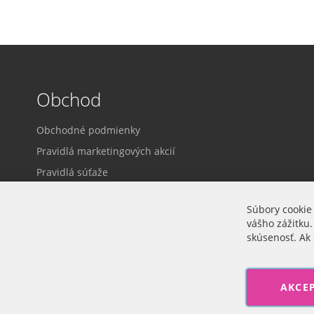
Obchod
Obchodné podmienky
Pravidlá marketingových akcií
Pravidlá súťaže
Dodacie a platobné podmienky
Súbory cookie
Ochrana osobných údajov
vášho zážitku.
Prihlásenie
skúsenosť. Ak 
Cookie nastavenia
AKCE
Veľkoobchod