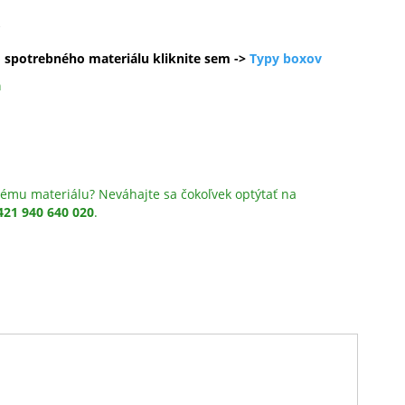
A
o spotrebného materiálu kliknite sem ->
Typy boxov
a
ému materiálu? Neváhajte sa čokoľvek optýtať na
421 940 640 020
.