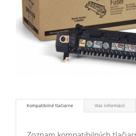
Preskočiť
na
Kompatibilné tlačiarne
Viac informácií
začiatok
galérie
obrázkov
Zoznam kompatibilných tlačiar