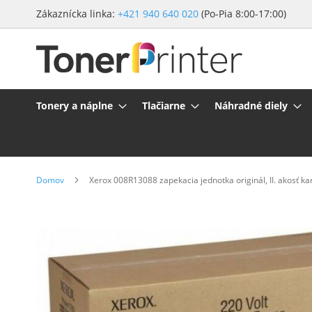
Preskočiť
Zákaznícka linka:
+421 940 640 020
(Po-Pia 8:00-17:00)
na
obsah
Tonery a náplne
Tlačiarne
Náhradné diely
Domov
Xerox 008R13088 zapekacia jednotka originál, II. akosť k
Preskočiť
na
koniec
galérie
obrázkov