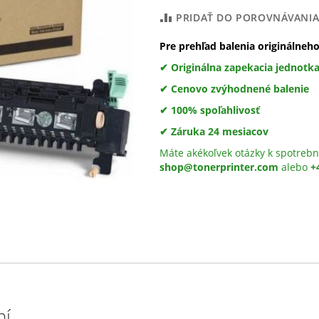
PRIDAŤ DO POROVNÁVANI
Pre prehľad balenia originálneh
✔ Originálna zapekacia jednotk
✔ Cenovo zvýhodnené balenie
✔ 100% spoľahlivosť
✔ Záruka 24 mesiacov
Máte akékoľvek otázky k spotrebn
shop@tonerprinter.com
alebo
+
ní