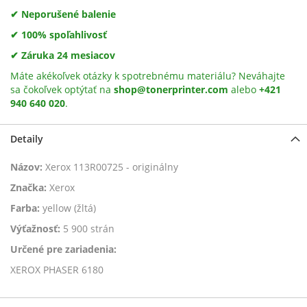
✔ Neporušené balenie
✔ 100% spoľahlivosť
✔ Záruka 24 mesiacov
Máte akékoľvek otázky k spotrebnému materiálu? Neváhajte
sa čokoľvek optýtať na
shop@tonerprinter.com
alebo
+421
940 640 020
.
Detaily
Názov:
Xerox 113R00725 - originálny
Značka:
Xerox
Farba:
yellow (žltá)
Výťažnosť:
5 900 strán
Určené pre zariadenia:
XEROX PHASER 6180