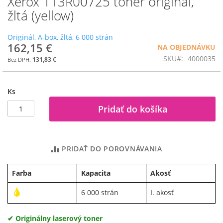
Xerox 113R00725 toner originál,
na
žltá (yellow)
začiatok
galérie
Originál, A-box, žltá, 6 000 strán
obrázkov
162,15 €
NA OBJEDNÁVKU
SKU
4000035
131,83 €
Ks
Pridať do košíka
PRIDAŤ DO POROVNÁVANIA
Farba
Kapacita
Akosť
6 000 strán
I. akosť
✔ Originálny laserový toner